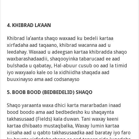
4. KHIBRAD LA’AAN
Khibrad la’aanta shaqo waxaad ku bedeli kartaa
xirfadaha aad taqaano, khibrad wacanna aad u
leedahay. Waxaad u adeegsan kartaa khibradda shaqo
waxbarashadaadii, shaqooyinka tabarucaad ee aad
bulshada u qabatay, Hal-abuur cusub oo aad la timid
iyo waxyaalo kale oo la xidhiidha shaqada aad
buuxinayso ama aad codsanayso
5. BOOB BOOD (BEDBEDELID) SHAQO
Shaqo yaraanta waxa dhici karta mararbadan inaad
bood boodo ama aad bedbedesho ku shaqaynta
takhasusaad (Fields) kala duwan. Tani waxay keeni
kartaa dhibaato mustaqbalka, Waxay lumin kartaa
xiisaha aad u qabto takhasusaadka aad baratay iyo faro