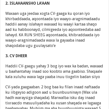
2. ISLAHAANSHO LA’AAN
Waxaan uga jeedaa xogta CV-gaaga ku qoran iyo
khirbaddaada, aqoontaada iyo waayo-aragnimadaadu
haddii aanay islahayn waxaad ku waayi kartaa shaqo
aad ku habboonayd, cilmigeeda iyo aqoonteedaba aad
lahayd. KA RUN SHEEG aqoontaada, khibraddaada iyo
waayo-aragnimadaada waxa la gayaaba inaad
shaqodaba ugu guulaysato’e
3. CV DHEER
Haddii CV-gaagu yahay 3 bog iyo wax ka badan, waxaad
u baahantahay inaad soo koobto ama gaabiso. Shaqaale
kala xuluhu waxa laga yaaba inuu tixgelin badan siiyo
CV-yada gaagaaban. 2 bog baa ku filan inaad naftaada
ku iibgeyso adigoon aad u buunbuuninayn (Wax ula
hadh waraysiga shaqada). Marwalba isku day inaad
tixraacdo masuuliyadaha ku xusan shaqada ee lagaaga
baahanyahay. Muhiim ma aha buunbuuninta waxaad 5