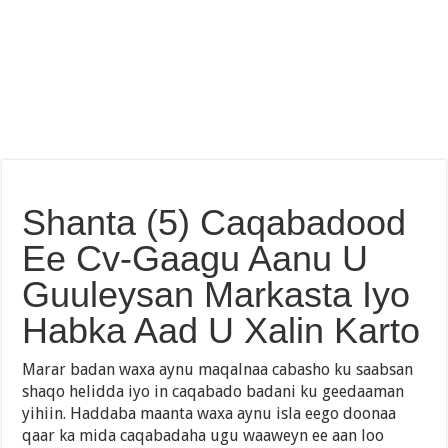
Shanta (5) Caqabadood
Ee Cv-Gaagu Aanu U
Guuleysan Markasta Iyo
Habka Aad U Xalin Karto
Marar badan waxa aynu maqalnaa cabasho ku saabsan
shaqo helidda iyo in caqabado badani ku geedaaman
yihiin. Haddaba maanta waxa aynu isla eego doonaa
qaar ka mida caqabadaha ugu waaweyn ee aan loo