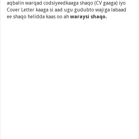
aqbalin warqad codsiyeedkaaga shaqo (CV gaaga) iyo
Cover Letter kaaga si aad ugu gudubto wajiga labaad
ee shaqo helidda kaas oo ah
waraysi shaqo.