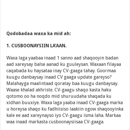
Qodobadaa waxa ka mid ah:
1. CUSBOONAYSIIN LA’AAN.
Waxa laga yaabaa inaad 1 sanno aad shaqooyin badan
aad xareysay balse aanad ku guuleysan. Waxaan filayaa
caqabada ku haysataa inay CV-gaaga tahay. Goormaa
kuugu danbaysay inaad CV gaaga update gareyso?
Malahayga maalintaad qoratay baa kuugu danbaysay.
Waase khalad akhriste. CV-gaagu shaqo kasta haku
qotomo oo ha noqdo mid shuruudaha shaqada ku
xidhan buuxiye. Waxa laga yaaba inaad CV-gaaga marka
u horeysa shaqo ku fadhiisiso laakiin ogow shaqooyinka
kale ee aad xareynayso iyo CV-gaagu isma laha. Markaa
waa inaad markasta cusboonaysiisaa CV-gaaga.