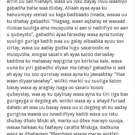
arrin uu san filanayn, waxa uu isku dayay inuu waaniyo
gabadha balse waa diiday, Allaah ayaa ayaa ku
hanuuniyey xeelad uu kaga badbaado zinada, waxaa uu
ku dhahay gabadhii: “Hagaag, waan aqbalay ee waxaad
itustaa suuliga ama musqusha si aan si nadiifiyo oo aan
u qubeysto”, gabadhii ayaa faraxday waxa ayna tustay
suuligii guriga kadib waa uu galay albaabka ayuu soo
xirtay, waxa uu aaday godka lugu saxaroodo ee
musqusha, xoogaa saxaro ah ayaa kazoo darsaday
kadibna ku malaasay wajigiisa iyo korkiisa kale, waxa
uuna ku yiri gabadhii diyaar ma tahay? gabadha si aad
ah ayay isu soo qurxisay waxa ayna ku jawaabtay: “Haa
waan diyaarsanahay”, wiilkii markii uu suuliga kazoo
baxay waxa ay aragtay isaga oo saxaro kusoo
qubeystay, waa ay ku qaylisay waxa ayna ku tiri iiga bax
gurigeyga si degdeg ah, wiilkii waxa ay u ahayd fursad
dahabi ah waa uu baxay waxa uu si degdeg ah ku aaday
gurigiisa waana uu isnadiifiyey kadib waxa uu isku
shubay dhalo Miski ah, marka uu dhex marayo suuqa,
waxaa halkaas ku faafayey carafta Miskiga, dadkuna
waxa ay dhahayeen “Meeshaan waxaa maray wiiklkii