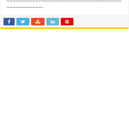
……………………