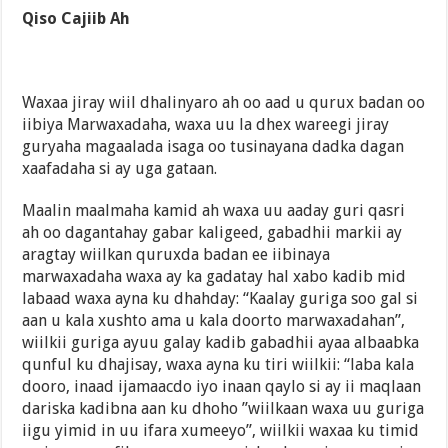
Qiso Cajiib Ah
Waxaa jiray wiil dhalinyaro ah oo aad u qurux badan oo
iibiya Marwaxadaha, waxa uu la dhex wareegi jiray
guryaha magaalada isaga oo tusinayana dadka dagan
xaafadaha si ay uga gataan.
Maalin maalmaha kamid ah waxa uu aaday guri qasri
ah oo dagantahay gabar kaligeed, gabadhii markii ay
aragtay wiilkan quruxda badan ee iibinaya
marwaxadaha waxa ay ka gadatay hal xabo kadib mid
labaad waxa ayna ku dhahday: “Kaalay guriga soo gal si
aan u kala xushto ama u kala doorto marwaxadahan”,
wiilkii guriga ayuu galay kadib gabadhii ayaa albaabka
qunful ku dhajisay, waxa ayna ku tiri wiilkii: “laba kala
dooro, inaad ijamaacdo iyo inaan qaylo si ay ii maqlaan
dariska kadibna aan ku dhoho ”wiilkaan waxa uu guriga
iigu yimid in uu ifara xumeeyo”, wiilkii waxaa ku timid