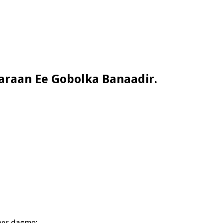
raan Ee Gobolka Banaadir.
eer dagmo;