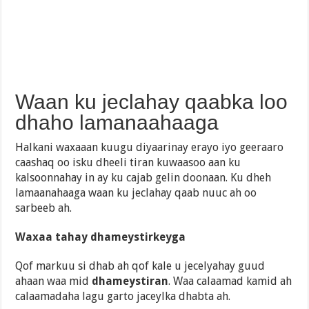
Waan ku jeclahay qaabka loo
dhaho lamanaahaaga
Halkani waxaaan kuugu diyaarinay erayo iyo geeraaro
caashaq oo isku dheeli tiran kuwaasoo aan ku
kalsoonnahay in ay ku cajab gelin doonaan. Ku dheh
lamaanahaaga waan ku jeclahay qaab nuuc ah oo
sarbeeb ah.
Waxaa tahay dhameystirkeyga
Qof markuu si dhab ah qof kale u jecelyahay guud
ahaan waa mid
dhameystiran
. Waa calaamad kamid ah
calaamadaha lagu garto jaceylka dhabta ah.