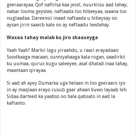
geeraarayaa. Qof naftiisa kaa jecel, nuurkiisu aad tahay,
nabar looma geystee, naftaada loo hibeeyaa, waana loo
nuglaadaa. Dareensii inaad naftaada u hibeysay oo
aysan jirin saaxib kale oo ay naftaadu leedahay.
Waxaa tahay malab ku jiro shaaxeyga
Yaah Yaah? Markii lagu yiraahdo, u raaci erayadaan:
Soodkaaga macaan, sunniyahaaga kala rogan, saadirkii
ku uumaa, qurux kugu saleeyee, asal dhalad inaa tahay,
maantaan qirayaa.
Si aad ah ayey Dumarka uga helaan in loo geeraaro iyo
in ay maqlaan erayo cusub gaar ahaan kuwo layaab leh.
Sidaa darteed ka yaabso oo hala qabsato in aad la
kaftanto.