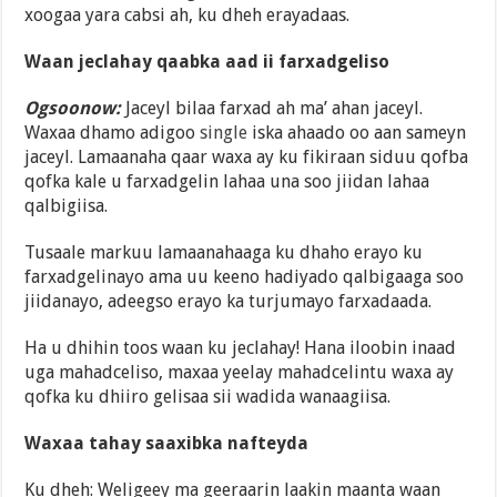
xoogaa yara cabsi ah, ku dheh erayadaas.
Waan jeclahay qaabka aad ii farxadgeliso
Ogsoonow:
Jaceyl bilaa farxad ah ma’ ahan jaceyl.
Waxaa dhamo adigoo
single
iska ahaado oo aan sameyn
jaceyl. Lamaanaha qaar waxa ay ku fikiraan siduu qofba
qofka kale u farxadgelin lahaa una soo jiidan lahaa
qalbigiisa.
Tusaale markuu lamaanahaaga ku dhaho erayo ku
farxadgelinayo ama uu keeno hadiyado qalbigaaga soo
jiidanayo, adeegso erayo ka turjumayo farxadaada.
Ha u dhihin toos waan ku jeclahay! Hana iloobin inaad
uga mahadceliso, maxaa yeelay mahadcelintu waxa ay
qofka ku dhiiro gelisaa sii wadida wanaagiisa.
Waxaa tahay saaxibka nafteyda
Ku dheh: Weligeey ma geeraarin laakin maanta waan