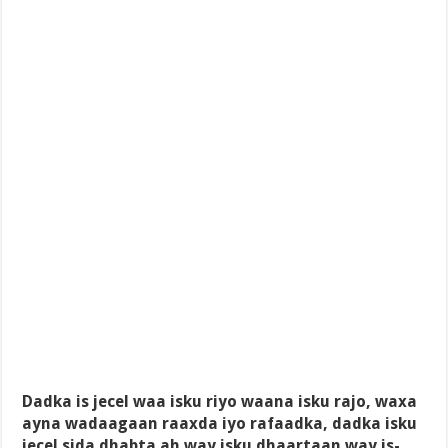
Dadka is jecel waa isku riyo waana isku rajo, waxa
ayna wadaagaan raaxda iyo rafaadka, dadka isku
jecel sida dhabta ah way isku dhaartaan way is-