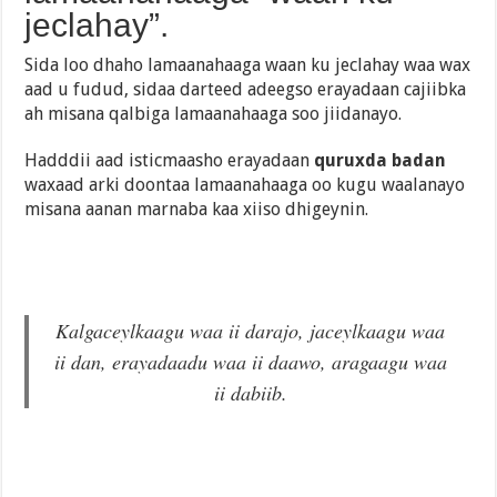
jeclahay”.
Sida loo dhaho lamaanahaaga waan ku jeclahay waa wax
aad u fudud, sidaa darteed adeegso erayadaan cajiibka
ah misana qalbiga lamaanahaaga soo jiidanayo.
Hadddii aad isticmaasho erayadaan
quruxda badan
waxaad arki doontaa lamaanahaaga oo kugu waalanayo
misana aanan marnaba kaa xiiso dhigeynin.
Kalgaceylkaagu waa ii darajo, jaceylkaagu waa
ii dan, erayadaadu waa ii daawo, aragaagu waa
ii dabiib.