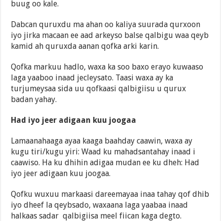
buug oo kale.
Dabcan quruxdu ma ahan oo kaliya suurada qurxoon
iyo jirka macaan ee aad arkeyso balse qalbigu waa qeyb
kamid ah quruxda aanan qofka arki karin.
Qofka markuu hadlo, waxa ka soo baxo erayo kuwaaso
laga yaaboo inaad jecleysato. Taasi waxa ay ka
turjumeysaa sida uu qofkaasi qalbigiisu u qurux
badan yahay.
Had iyo jeer adigaan kuu joogaa
Lamaanahaaga ayaa kaaga baahday caawin, waxa ay
kugu tiri/kugu yiri: Waad ku mahadsantahay inaad i
caawiso. Ha ku dhihin adigaa mudan ee ku dheh: Had
iyo jeer adigaan kuu joogaa.
Qofku wuxuu markaasi dareemayaa inaa tahay qof dhib
iyo dheef la qeybsado, waxaana laga yaabaa inaad
halkaas sadar qalbigiisa meel fiican kaga degto.