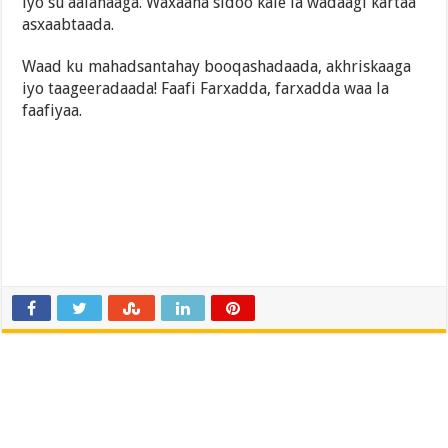
iyo su’aalahaaga. Waxaana sidoo kale la wadaagi kartaa
asxaabtaada.
Waad ku mahadsantahay booqashadaada, akhriskaaga
iyo taageeradaada! Faafi Farxadda, farxadda waa la
faafiyaa.