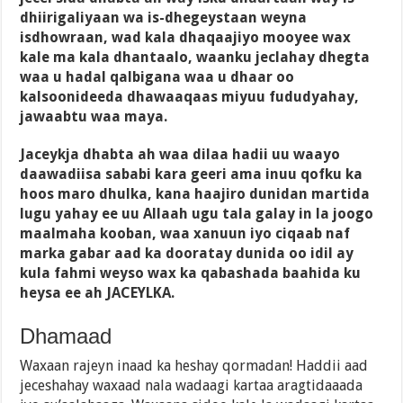
dhiirigaliyaan wa is-dhegeystaan weyna
isdhowraan, wad kala dhaqaajiyo mooyee wax
kale ma kala dhantaalo, waanku jeclahay dhegta
waa u hadal qalbigana waa u dhaar oo
kalsoonideeda dhawaaqaas miyuu fududyahay,
jawaabtu waa maya.
Jaceykja dhabta ah waa dilaa hadii uu waayo
daawadiisa sababi kara geeri ama inuu qofku ka
hoos maro dhulka, kana haajiro dunidan martida
lugu yahay ee uu Allaah ugu tala galay in la joogo
maalmaha kooban, waa xanuun iyo ciqaab naf
marka gabar aad ka dooratay dunida oo idil ay
kula fahmi weyso wax ka qabashada baahida ku
heysa ee ah JACEYLKA.
Dhamaad
Waxaan rajeyn inaad ka heshay qormadan! Haddii aad
jeceshahay waxaad nala wadaagi kartaa aragtidaaada