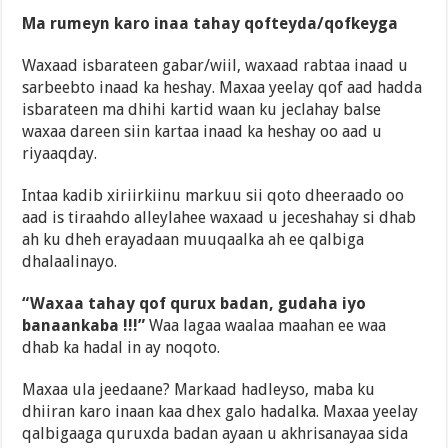
Ma rumeyn karo inaa tahay qofteyda/qofkeyga
Waxaad isbarateen gabar/wiil, waxaad rabtaa inaad u
sarbeebto inaad ka heshay. Maxaa yeelay qof aad hadda
isbarateen ma dhihi kartid waan ku jeclahay balse
waxaa dareen siin kartaa inaad ka heshay oo aad u
riyaaqday.
Intaa kadib xiriirkiinu markuu sii qoto dheeraado oo
aad is tiraahdo alleylahee waxaad u jeceshahay si dhab
ah ku dheh erayadaan muuqaalka ah ee qalbiga
dhalaalinayo.
“Waxaa tahay qof qurux badan, gudaha iyo
banaankaba !!!”
Waa lagaa waalaa maahan ee waa
dhab ka hadal in ay noqoto.
Maxaa ula jeedaane? Markaad hadleyso, maba ku
dhiiran karo inaan kaa dhex galo hadalka. Maxaa yeelay
qalbigaaga quruxda badan ayaan u akhrisanayaa sida