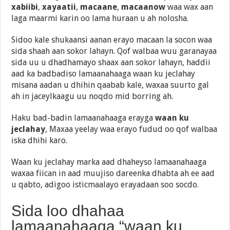
xabiibi
,
xayaatii
,
macaane
,
macaanow
waa wax aan
laga maarmi karin oo lama huraan u ah nolosha.
Sidoo kale shukaansi aanan erayo macaan la socon waa
sida shaah aan sokor lahayn. Qof walbaa wuu garanayaa
sida uu u dhadhamayo shaax aan sokor lahayn, haddii
aad ka badbadiso lamaanahaaga waan ku jeclahay
misana aadan u dhihin qaabab kale, waxaa suurto gal
ah in jaceylkaagu uu noqdo mid borring ah.
Haku bad-badin lamaanahaaga erayga
waan ku
jeclahay
, Maxaa yeelay waa erayo fudud oo qof walbaa
iska dhihi karo.
Waan ku jeclahay marka aad dhaheyso lamaanahaaga
waxaa fiican in aad muujiso dareenka dhabta ah ee aad
u qabto, adigoo isticmaalayo erayadaan soo socdo.
Sida loo dhahaa
lamaanahaaga “waan ku