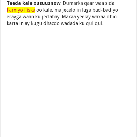
Teeda kale
xusuusnow
: Dumarka qaar waa sida
Farxiyo Fiska
oo kale, ma jecelo in laga bad-badiyo
erayga waan ku jeclahay. Maxaa yeelay waxaa dhici
karta in ay kugu dhacdo wadada ku qul qul.