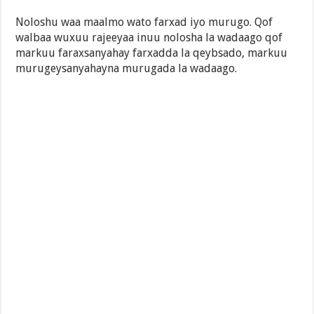
Noloshu waa maalmo wato farxad iyo murugo. Qof
walbaa wuxuu rajeeyaa inuu nolosha la wadaago qof
markuu faraxsanyahay farxadda la qeybsado, markuu
murugeysanyahayna murugada la wadaago.