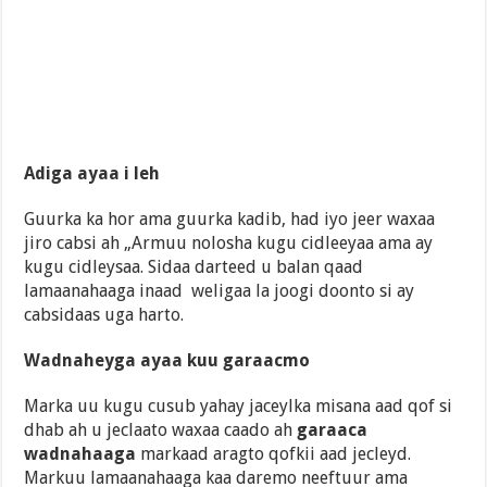
Adiga ayaa i leh
Guurka ka hor ama guurka kadib, had iyo jeer waxaa
jiro cabsi ah „Armuu nolosha kugu cidleeyaa ama ay
kugu cidleysaa. Sidaa darteed u balan qaad
lamaanahaaga inaad weligaa la joogi doonto si ay
cabsidaas uga harto.
Wadnaheyga ayaa kuu garaacmo
Marka uu kugu cusub yahay jaceylka misana aad qof si
dhab ah u jeclaato waxaa caado ah
garaaca
wadnahaaga
markaad aragto qofkii aad jecleyd.
Markuu lamaanahaaga kaa daremo neeftuur ama