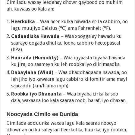
Cimiladu waxay leedahay dhowr qaybood oo muhiim
ah, kuwaas oo kala ah:
Heerkulka
– Waa heer kulka hawada ee la cabbiro, oo
lagu muujiyo Celsius (°C) ama Fahrenheit (°F).
Cadaadiska Hawada
– Waa xoogga ay hawadu ku
saarayo oogada dhulka, loona cabbiro hectopascal
(hPa).
Huurada (Humidity)
– Waa qiyaasta biyaha hawada
ku jira, oo saameyn ku leh roobka iyo diirimaadka.
Dabaylaha (Wind)
– Waa dhaqdhaqaaqa hawada, oo
leh jiho iyo xawaare lagu cabbiro kiilomitir ama mayl
saacaddii (km/h ama mph).
Roobka iyo Dhaxanta
– Waa biyaha cirka ka soo
da’a, waxaana loo kala saaraa roob, baraf, iyo dhaxan.
Noocyada Cimilo ee Dunida
Cimilada adduunka waxaa lagu kala saaraa noocyo
dhowr ah oo ku saleysan heerkulka, huurka, iyo roobka.