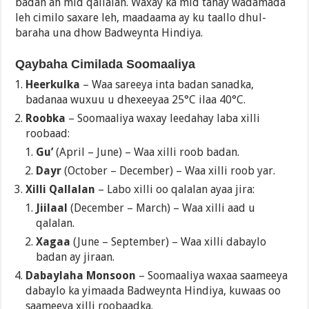
badan ah mid qallalan. Waxay ka mid tahay wadamada
leh cimilo saxare leh, maadaama ay ku taallo dhul-
baraha una dhow Badweynta Hindiya.
Qaybaha Cimilada Soomaaliya
Heerkulka
– Waa sareeya inta badan sanadka,
badanaa wuxuu u dhexeeyaa 25°C ilaa 40°C.
Roobka
– Soomaaliya waxay leedahay laba xilli
roobaad:
Gu’
(April – June) – Waa xilli roob badan.
Dayr
(October – December) – Waa xilli roob yar.
Xilli Qallalan
– Labo xilli oo qalalan ayaa jira:
Jiilaal
(December – March) – Waa xilli aad u
qalalan.
Xagaa
(June – September) – Waa xilli dabaylo
badan ay jiraan.
Dabaylaha Monsoon
– Soomaaliya waxaa saameeya
dabaylo ka yimaada Badweynta Hindiya, kuwaas oo
saameeya xilli roobaadka.