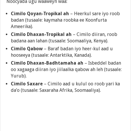
Noocyada ugu waaweyn waa:
Cimilo Qoyan-Tropikal ah
– Heerkul sare iyo roob
badan (tusaale: kaymaha roobka ee Koonfurta
Ameerika).
Cimilo Dhaxan-Tropikal ah
– Cimilo diiran, roob
badana aan lahan (tusaale: Soomaaliya, Kenya).
Cimilo Qabow
– Baraf badan iyo heer-kul aad u
hooseeya (tusaale: Antarktika, Kanada).
Cimilo Dhaxan-Badhtamaha ah
– Isbeddel badan
oo xagaaga diiran iyo jiilaalka qabow ah leh (tusaale:
Yurub).
Cimilo Saxare
– Cimilo aad u kulul oo roob yari ka
da’o (tusaale: Saxaraha Afrika, Soomaaliya).