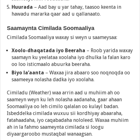
Huurada
– Aad bay u yar tahay, taasoo keenta in
hawadu mararka qaar aad u qallanaato.
Saamaynta Cimilada Soomaaliya
Cimilada Soomaaliya waxay si weyn u saameysaa:
Xoolo-dhaqatada iyo Beeraha
– Roob yarida waxay
saamayn ku yeelataa xoolaha iyo dhulka la falan karo
oo loo isticmaalo abuurka beeraha.
Biyo la’aanta
– Waxaa jira abaaro soo noqnoqda oo
saameeya nolasha dadka iyo xoolaha.
Cimiladu (Weather) waa arrin aad u muhiim ah oo
saameyn weyn ku leh nolasha aadanaha, gaar ahaan
Soomaaliya oo leh cimilo qalalan oo kulayl badan.
Isbeddelka cimilada wuxuu sii kordhiyay abaaraha,
fatahaadaha, iyo caqabadaha nololeed. Waxaa muhiim
ah in la fahmo saameynta cimilada si loogu
diyaargaroobo mustaqbal wanaagsan.