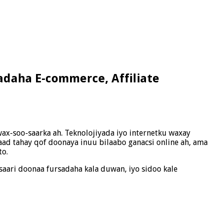
daha E-commerce, Affiliate
wax-soo-saarka ah. Teknolojiyada iyo internetku waxay
aad tahay qof doonaya inuu bilaabo ganacsi online ah, ama
to.
aari doonaa fursadaha kala duwan, iyo sidoo kale