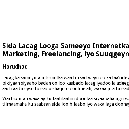
Sida Lacag Looga Sameeyo Internetk
Marketing, Freelancing, iyo Suuqgeyn
Horudhac
Lacag ka sameynta internetka waa fursad weyn oo ka faa’iidey
bixiyaan siyaabo badan oo loo kasbado lacag iyadoo la adeeg
aad raadineyso fursado shaqo oo online ah, waxaa jira furs
Warbixintan waxa ay ku faahfaahin doontaa siyaabaha ugu wa
tilmaamaha ku saabsan sida loo bilaabo iyo waxa laga doonay