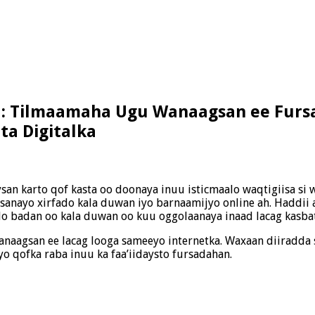
a: Tilmaamaha Ugu Wanaagsan ee Fursa
ta Digitalka
san karto qof kasta oo doonaya inuu isticmaalo waqtigiisa si 
sanayo xirfado kala duwan iyo barnaamijyo online ah. Haddii 
ado badan oo kala duwan oo kuu oggolaanaya inaad lacag kasba
naagsan ee lacag looga sameeyo internetka. Waxaan diiradda s
o qofka raba inuu ka faa’iidaysto fursadahan.