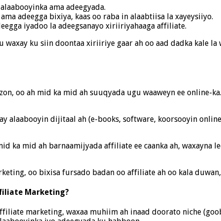
a alaabooyinka ama adeegyada.
ma adeegga bixiya, kaas oo raba in alaabtiisa la xayeysiiyo.
egga iyadoo la adeegsanayo xiriiriyahaaga affiliate.
 waxay ku siin doontaa xiriiriye gaar ah oo aad dadka kale la 
azon, oo ah mid ka mid ah suuqyada ugu waaweyn ee online-ka
say alaabooyin dijitaal ah (e-books, software, koorsooyin onli
a mid ka mid ah barnaamijyada affiliate ee caanka ah, waxayna
rketing, oo bixisa fursado badan oo affiliate ah oo kala duwan
iliate Marketing?
affiliate marketing, waxaa muhiim ah inaad doorato niche (goo