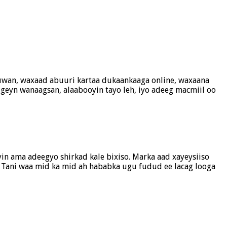
uwan, waxaad abuuri kartaa dukaankaaga online, waxaana
geyn wanaagsan, alaabooyin tayo leh, iyo adeeg macmiil oo
in ama adeegyo shirkad kale bixiso. Marka aad xayeysiiso
. Tani waa mid ka mid ah hababka ugu fudud ee lacag looga