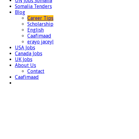
UN Jobs Somalia
Somalia Tenders
Blog
Career Tips
Scholarship
English
Caafimaad
erayo jaceyl
USA Jobs
Canada Jobs
UK Jobs
About Us
Contact
Caafimaad