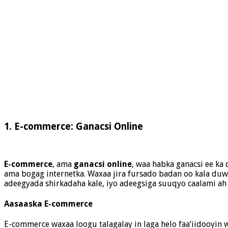
1.
E-commerce: Ganacsi Online
E-commerce
, ama
ganacsi online
, waa habka ganacsi ee ka
ama bogag internetka. Waxaa jira fursado badan oo kala du
adeegyada shirkadaha kale, iyo adeegsiga suuqyo caalami ah
Aasaaska E-commerce
E-commerce waxaa loogu talagalay in laga helo faa’iidooyin