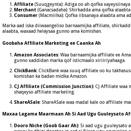
Affiliate
(Suuqgeynta): Adiga oo ah qofka xayeysiinay
Merchant
(Ganacsadaha): Shirkadda ama qofka alaabta a
Consumer
(Macmiilka): Qofka iibsanaya alaabta ama ade
Marka aad iska diiwaangeliso barnaamijka affiliate, shirkaddu
alaabta, waxaad helaysaa gunno ama komishan.
Goobaha Affiliate Marketing ee Caanka Ah
Amazon Associates
: Waa barnaamijka affiliate ee Am
gunno xaddidan marka qof isticmaalo xiriiriyahaaga.
ClickBank
: ClickBank waa suuq affiliate oo ku takhasu
komishan ka badan midka Amazon.
CJ Affiliate (Commission Junction)
: CJ Affiliate wa
shaqeyso affiliate marketing.
ShareASale
: ShareASale waa madal kale oo affiliate ma
Maxaa Lagama Maarmaan Ah Si Aad Ugu Guuleysato Aff
Dooro Niche (Goob Gaar Ah)
: Si aad ugu guuleysato 