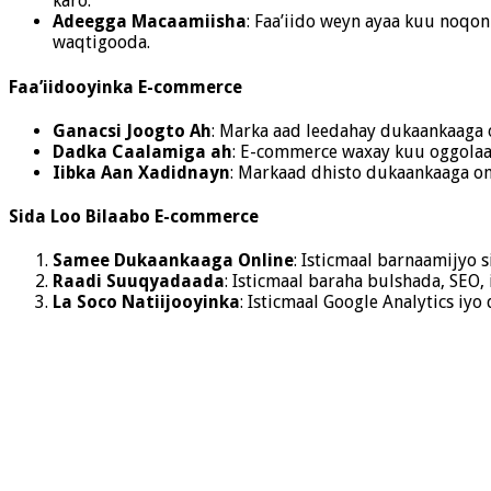
karo.
Adeegga Macaamiisha
: Faa’iido weyn ayaa kuu noqo
waqtigooda.
Faa’iidooyinka E-commerce
Ganacsi Joogto Ah
: Marka aad leedahay dukaankaaga 
Dadka Caalamiga ah
: E-commerce waxay kuu oggolaa
Iibka Aan Xadidnayn
: Markaad dhisto dukaankaaga o
Sida Loo Bilaabo E-commerce
Samee Dukaankaaga Online
: Isticmaal barnaamijyo
Raadi Suuqyadaada
: Isticmaal baraha bulshada, SEO,
La Soco Natiijooyinka
: Isticmaal Google Analytics i