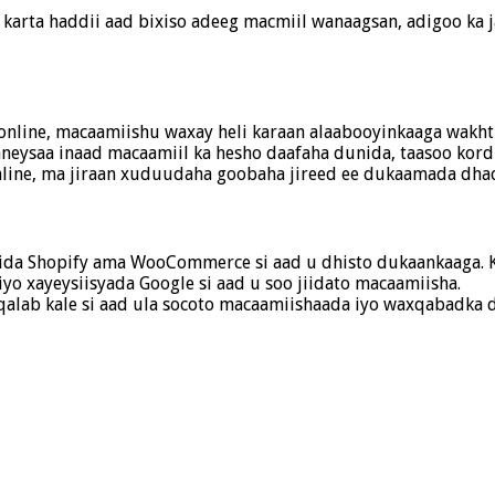
n karta haddii aad bixiso adeeg macmiil wanaagsan, adigoo ka
online, macaamiishu waxay heli karaan alaabooyinkaaga wakh
neysaa inaad macaamiil ka hesho daafaha dunida, taasoo kord
nline, ma jiraan xuduudaha goobaha jireed ee dukaamada dhaq
 sida Shopify ama WooCommerce si aad u dhisto dukaankaaga. 
 iyo xayeysiisyada Google si aad u soo jiidato macaamiisha.
yo qalab kale si aad ula socoto macaamiishaada iyo waxqabadka