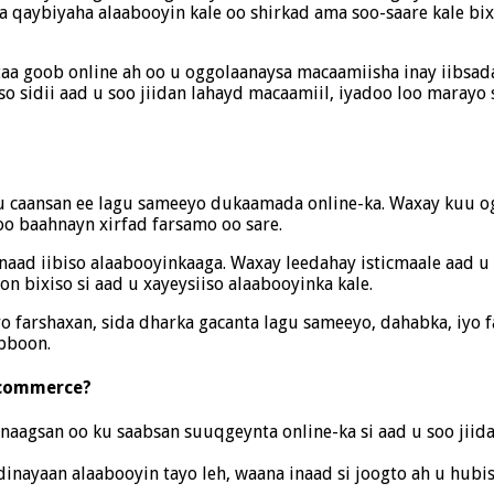
a qaybiyaha alaabooyin kale oo shirkad ama soo-saare kale bi
taa goob online ah oo u oggolaanaysa macaamiisha inay iibsad
o sidii aad u soo jiidan lahayd macaamiil, iyadoo loo marayo
u caansan ee lagu sameeyo dukaamada online-ka. Waxay kuu o
oo baahnayn xirfad farsamo oo sare.
aad iibiso alaabooyinkaaga. Waxay leedahay isticmaale aad 
on bixiso si aad u xayeysiiso alaabooyinka kale.
yo farshaxan, sida dharka gacanta lagu sameeyo, dahabka, iyo 
abboon.
-commerce?
naagsan oo ku saabsan suuqgeynta online-ka si aad u soo jiid
inayaan alaabooyin tayo leh, waana inaad si joogto ah u hubis