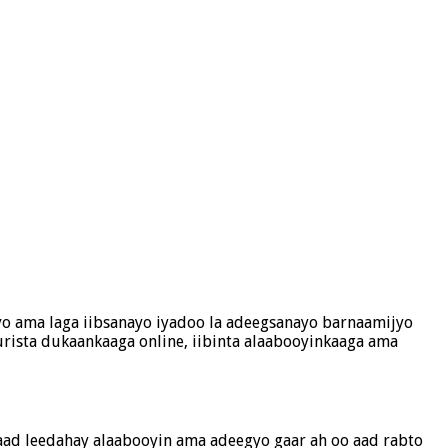
ayo ama laga iibsanayo iyadoo la adeegsanayo barnaamijyo
rista dukaankaaga online, iibinta alaabooyinkaaga ama
naad leedahay alaabooyin ama adeegyo gaar ah oo aad rabto