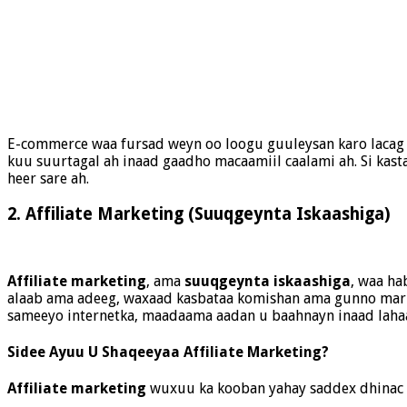
E-commerce waa fursad weyn oo loogu guuleysan karo lacag 
kuu suurtagal ah inaad gaadho macaamiil caalami ah. Si kas
heer sare ah.
2.
Affiliate Marketing (Suuqgeynta Iskaashiga)
Affiliate marketing
, ama
suuqgeynta iskaashiga
, waa ha
alaab ama adeeg, waxaad kasbataa komishan ama gunno marka 
sameeyo internetka, maadaama aadan u baahnayn inaad lahaa
Sidee Ayuu U Shaqeeyaa Affiliate Marketing?
Affiliate marketing
wuxuu ka kooban yahay saddex dhinac