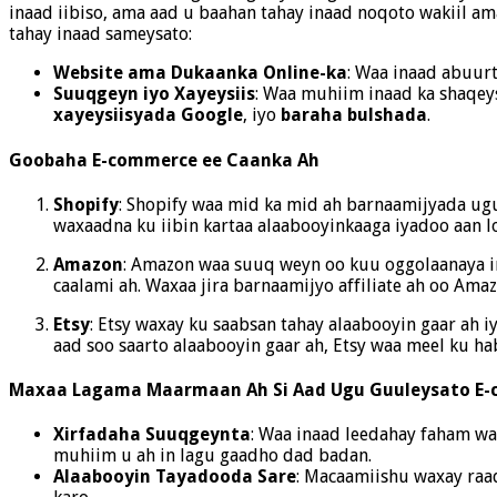
inaad iibiso, ama aad u baahan tahay inaad noqoto wakiil am
tahay inaad sameysato:
Website ama Dukaanka Online-ka
: Waa inaad abuur
Suuqgeyn iyo Xayeysiis
: Waa muhiim inaad ka shaqeys
xayeysiisyada Google
, iyo
baraha bulshada
.
Goobaha E-commerce ee Caanka Ah
Shopify
: Shopify waa mid ka mid ah barnaamijyada ug
waxaadna ku iibin kartaa alaabooyinkaaga iyadoo aan l
Amazon
: Amazon waa suuq weyn oo kuu oggolaanaya in
caalami ah. Waxaa jira barnaamijyo affiliate ah oo Amaz
Etsy
: Etsy waxay ku saabsan tahay alaabooyin gaar ah i
aad soo saarto alaabooyin gaar ah, Etsy waa meel ku h
Maxaa Lagama Maarmaan Ah Si Aad Ugu Guuleysato E
Xirfadaha Suuqgeynta
: Waa inaad leedahay faham wa
muhiim u ah in lagu gaadho dad badan.
Alaabooyin Tayadooda Sare
: Macaamiishu waxay raad