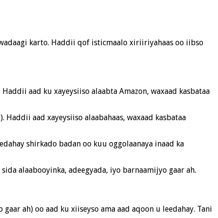
wadaagi karto. Haddii qof isticmaalo xiriiriyahaas oo iibso
. Haddii aad ku xayeysiiso alaabta Amazon, waxaad kasbataa
ne). Haddii aad xayeysiiso alaabahaas, waxaad kasbataa
 leedahay shirkado badan oo kuu oggolaanaya inaad ka
, sida alaabooyinka, adeegyada, iyo barnaamijyo gaar ah.
b gaar ah) oo aad ku xiiseyso ama aad aqoon u leedahay. Tani