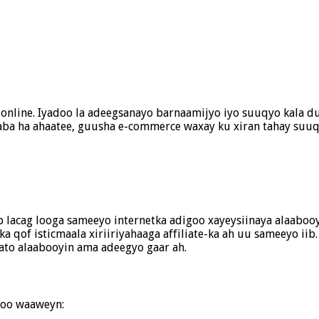
online. Iyadoo la adeegsanayo barnaamijyo iyo suuqyo kala d
taba ha ahaatee, guusha e-commerce waxay ku xiran tahay suuq
b lacag looga sameeyo internetka adigoo xayeysiinaya alaabooy
qof isticmaala xiriiriyahaaga affiliate-ka ah uu sameeyo iib
to alaabooyin ama adeegyo gaar ah.
 oo waaweyn: