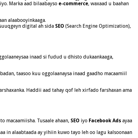
xiyo. Marka aad bilaabayso
e-commerce
, waxaad u baahan
aan alaabooyinkaaga.
 suuqgeyn digital ah sida
SEO
(Search Engine Optimization),
ggolaaneysaa inaad si fudud u dhisto dukaankaaga,
u badan, taasoo kuu oggolaanaysa inaad gaadho macaamiil
farshaxanka. Haddii aad tahay qof leh xirfado farshaxan ama
ato macaamiisha. Tusaale ahaan,
SEO
iyo
Facebook Ads
ayaa
aa in alaabtaada ay yihiin kuwo tayo leh oo lagu kalsoonaan