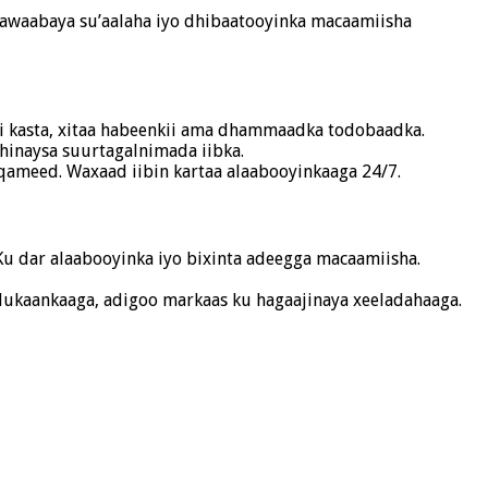
 jawaabaya su’aalaha iyo dhibaatooyinka macaamiisha
ti kasta, xitaa habeenkii ama dhammaadka todobaadka.
hinaysa suurtagalnimada iibka.
ameed. Waxaad iibin kartaa alaabooyinkaaga 24/7.
Ku dar alaabooyinka iyo bixinta adeegga macaamiisha.
 dukaankaaga, adigoo markaas ku hagaajinaya xeeladahaaga.