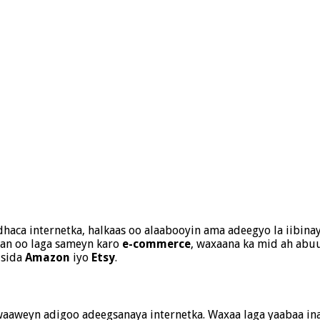
 dhaca internetka, halkaas oo alaabooyin ama adeegyo la iibin
wan oo laga sameyn karo
e-commerce
, waxaana ka mid ah abuu
 sida
Amazon
iyo
Etsy
.
 waaweyn adigoo adeegsanaya internetka. Waxaa laga yaabaa i