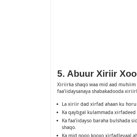
5. Abuur Xiriir Xo
Xiriirka shaqo waa mid aad muhiim 
faa’iidaysanaya shabakadooda xiriirk
La xiriir dad xirfad ahaan ku hor
Ka qaybgal kulammada xirfadeed 
Ka faa’iidayso baraha bulshada si
shaqo.
Ka mid noqo kooxo xirfadleyaal ah