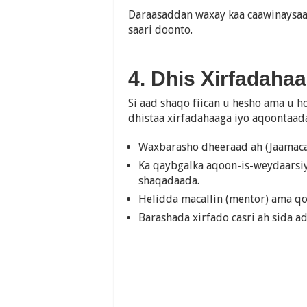
Daraasaddan waxay kaa caawinaysaa 
saari doonto.
4. Dhis Xirfadaha
Si aad shaqo fiican u hesho ama u h
dhistaa xirfadahaaga iyo aqoontaada
Waxbarasho dheeraad ah (Jaamacad
Ka qaybgalka aqoon-is-weydaarsiya
shaqadaada.
Helidda macallin (mentor) ama qo
Barashada xirfado casri ah sida ad