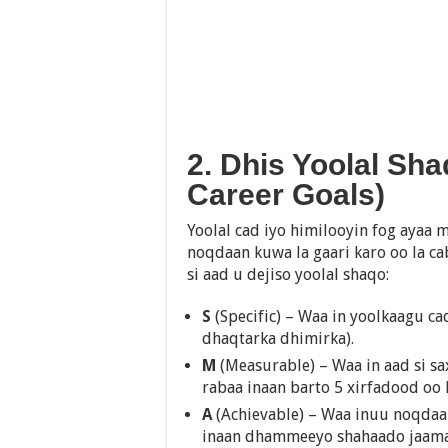
2. Dhis Yoolal Sha
Career Goals)
Yoolal cad iyo himilooyin fog ayaa 
noqdaan kuwa la gaari karo oo la ca
si aad u dejiso yoolal shaqo:
S
(Specific) – Waa in yoolkaagu c
dhaqtarka dhimirka).
M
(Measurable) – Waa in aad si sa
rabaa inaan barto 5 xirfadood oo l
A
(Achievable) – Waa inuu noqdaa 
inaan dhammeeyo shahaado jaama