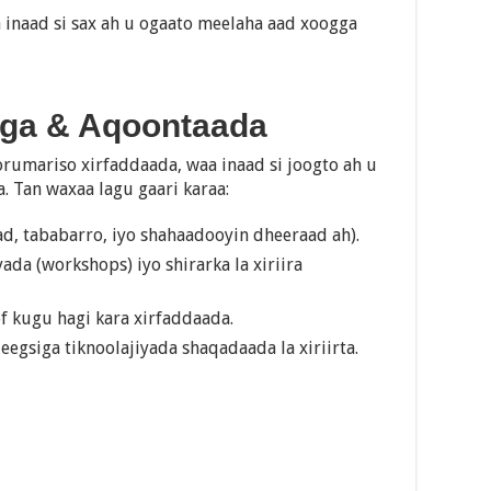
inaad si sax ah u ogaato meelaha aad xoogga
aga & Aqoontaada
orumariso xirfaddaada, waa inaad si joogto ah u
. Tan waxaa lagu gaari karaa:
, tababarro, iyo shahaadooyin dheeraad ah).
da (workshops) iyo shirarka la xiriira
f kugu hagi kara xirfaddaada.
eegsiga tiknoolajiyada shaqadaada la xiriirta.