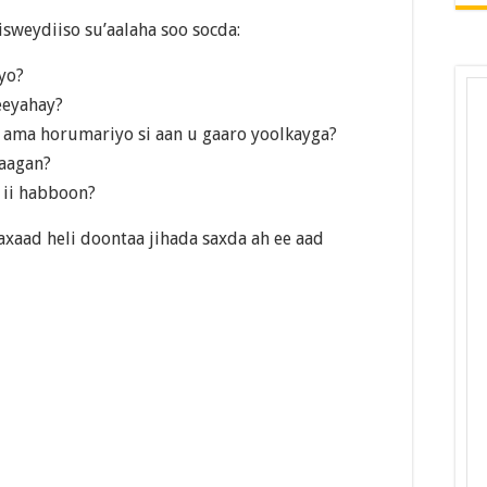
 isweydiiso su’aalaha soo socda:
yo?
eeyahay?
 ama horumariyo si aan u gaaro yoolkayga?
taagan?
 ii habboon?
xaad heli doontaa jihada saxda ah ee aad