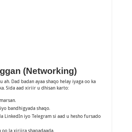
oggan (Networking)
u ah. Dad badan ayaa shaqo helay iyaga oo ka
a. Sida aad xiriir u dhisan karto:
umarsan.
iyo bandhigyada shaqo.
da LinkedIn iyo Telegram si aad u hesho fursado
 oo la xiriira shaqadaada.