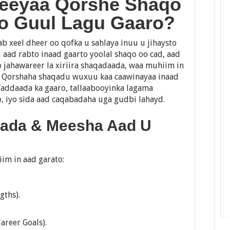
eeyaa Qorshe Shaqo
oo Guul Lagu Gaaro?
b xeel dheer oo qofka u sahlaya inuu u jihaysto
i aad rabto inaad gaarto yoolal shaqo oo cad, aad
 jahawareer la xiriira shaqadaada, waa muhiim in
n. Qorshaha shaqadu wuxuu kaa caawinayaa inaad
faddaada ka gaaro, tallaabooyinka lagama
 iyo sida aad caqabadaha uga gudbi lahayd.
aada & Meesha Aad U
im in aad garato:
gths).
areer Goals).