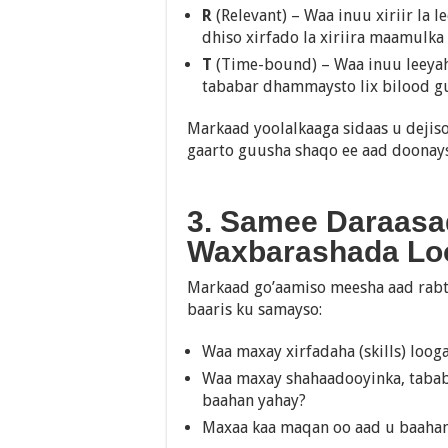
R
(Relevant) – Waa inuu xiriir la 
dhiso xirfado la xiriira maamulka 
T
(Time-bound) – Waa inuu leeyah
tababar dhammaysto lix bilood g
Markaad yoolalkaaga sidaas u dejis
gaarto guusha shaqo ee aad doonay
3. Samee Daraasa
Waxbarashada Lo
Markaad go’aamiso meesha aad rabto
baaris ku samayso:
Waa maxay xirfadaha (skills) loo
Waa maxay shahaadooyinka, tabab
baahan yahay?
Maxaa kaa maqan oo aad u baahan