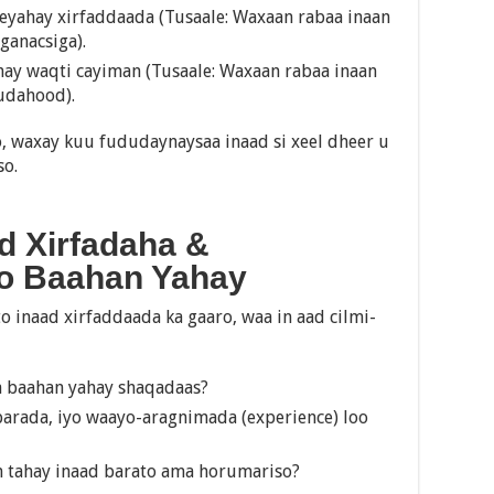
leeyahay xirfaddaada (Tusaale: Waxaan rabaa inaan
ganacsiga).
ay waqti cayiman (Tusaale: Waxaan rabaa inaan
udahood).
o, waxay kuu fududaynaysaa inaad si xeel dheer u
so.
d Xirfadaha &
o Baahan Yahay
 inaad xirfaddaada ka gaaro, waa in aad cilmi-
ga baahan yahay shaqadaas?
arada, iyo waayo-aragnimada (experience) loo
 tahay inaad barato ama horumariso?