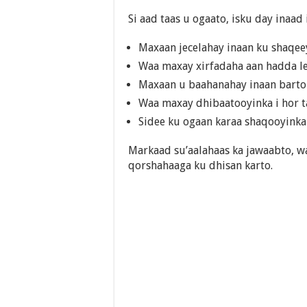
Si aad taas u ogaato, isku day inaad
Maxaan jecelahay inaan ku shaqee
Waa maxay xirfadaha aan hadda l
Maxaan u baahanahay inaan barto
Waa maxay dhibaatooyinka i hor 
Sidee ku ogaan karaa shaqooyinka
Markaad su’aalahaas ka jawaabto, wa
qorshahaaga ku dhisan karto.