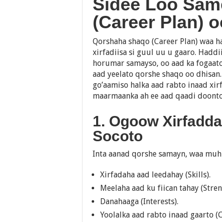
Sidee Loo Sam
(Career Plan) 
Qorshaha shaqo (Career Plan) waa ha
xirfadiisa si guul uu u gaaro. Haddi
horumar samayso, oo aad ka fogaato
aad yeelato qorshe shaqo oo dhisa
go’aamiso halka aad rabto inaad xir
maarmaanka ah ee aad qaadi doonto,
1. Ogoow Xirfadd
Socoto
Inta aanad qorshe samayn, waa muhi
Xirfadaha aad leedahay (Skills).
Meelaha aad ku fiican tahay (Stren
Danahaaga (Interests).
Yoolalka aad rabto inaad gaarto (C