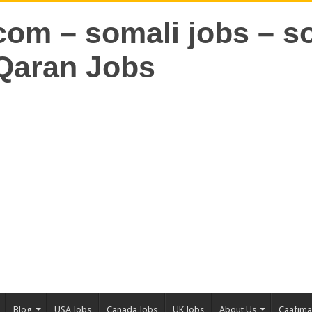
Blog
USA Jobs
Canada Jobs
UK Jobs
About Us
Caafim