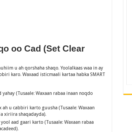
qo oo Cad (Set Clear
muhiim u ah qorshaha shaqo. Yoolalkaas waa in ay
bbiri karo. Waxaad isticmaali kartaa habka SMART
ad yahay (Tusaale: Waxaan rabaa inaan noqdo
x ah u cabbiri karto guusha (Tusaale: Waxaan
a xiriira shaqadayda).
yool aad gaari karto (Tusaale: Waxaan rabaa
cadeed).