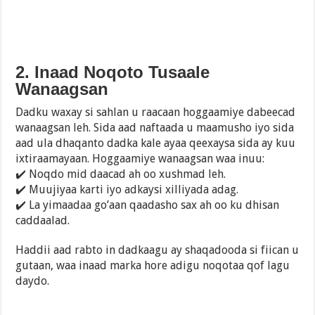
2. Inaad Noqoto Tusaale
Wanaagsan
Dadku waxay si sahlan u raacaan hoggaamiye dabeecad
wanaagsan leh. Sida aad naftaada u maamusho iyo sida
aad ula dhaqanto dadka kale ayaa qeexaysa sida ay kuu
ixtiraamayaan. Hoggaamiye wanaagsan waa inuu:
✔️ Noqdo mid daacad ah oo xushmad leh.
✔️ Muujiyaa karti iyo adkaysi xilliyada adag.
✔️ La yimaadaa go’aan qaadasho sax ah oo ku dhisan
caddaalad.
Haddii aad rabto in dadkaagu ay shaqadooda si fiican u
gutaan, waa inaad marka hore adigu noqotaa qof lagu
daydo.