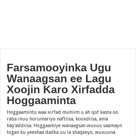
Farsamooyinka Ugu
Wanaagsan ee Lagu
Xoojin Karo Xirfadda
Hoggaaminta
Hoggaamintu waa xirfad muhiim u ah qof kasta oo
raba inuu horumariyo naftiisa, kooxdiisa, ama
hay’addiisa. Hoggaamiye wanaagsan wuxuu saamayn
togan ku yeeshaa dadka uu la shaqeeyo, wuxuuna