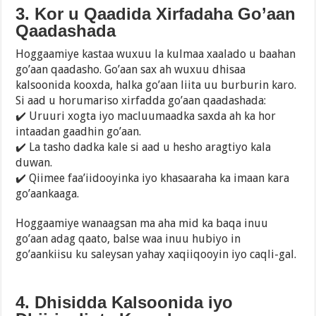
3. Kor u Qaadida Xirfadaha Go’aan
Qaadashada
Hoggaamiye kastaa wuxuu la kulmaa xaalado u baahan
go’aan qaadasho. Go’aan sax ah wuxuu dhisaa
kalsoonida kooxda, halka go’aan liita uu burburin karo.
Si aad u horumariso xirfadda go’aan qaadashada:
✔️ Uruuri xogta iyo macluumaadka saxda ah ka hor
intaadan gaadhin go’aan.
✔️ La tasho dadka kale si aad u hesho aragtiyo kala
duwan.
✔️ Qiimee faa’iidooyinka iyo khasaaraha ka imaan kara
go’aankaaga.
Hoggaamiye wanaagsan ma aha mid ka baqa inuu
go’aan adag qaato, balse waa inuu hubiyo in
go’aankiisu ku saleysan yahay xaqiiqooyin iyo caqli-gal.
4. Dhisidda Kalsoonida iyo