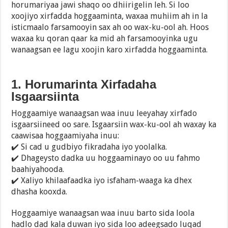
horumariyaa jawi shaqo oo dhiirigelin leh. Si loo
xoojiyo xirfadda hoggaaminta, waxaa muhiim ah in la
isticmaalo farsamooyin sax ah oo wax-ku-ool ah. Hoos
waxaa ku qoran qaar ka mid ah farsamooyinka ugu
wanaagsan ee lagu xoojin karo xirfadda hoggaaminta.
1. Horumarinta Xirfadaha
Isgaarsiinta
Hoggaamiye wanaagsan waa inuu leeyahay xirfado
isgaarsiineed oo sare. Isgaarsiin wax-ku-ool ah waxay ka
caawisaa hoggaamiyaha inuu:
✔️ Si cad u gudbiyo fikradaha iyo yoolalka.
✔️ Dhageysto dadka uu hoggaaminayo oo uu fahmo
baahiyahooda.
✔️ Xaliyo khilaafaadka iyo isfaham-waaga ka dhex
dhasha kooxda.
Hoggaamiye wanaagsan waa inuu barto sida loola
hadlo dad kala duwan iyo sida loo adeegsado luqad