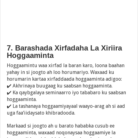
7. Barashada Xirfadaha La Xiriira
Hoggaaminta
Hoggaamintu waa xirfad la baran karo, loona baahan
yahay in si joogto ah loo horumariyo. Waxaad ku
horumarin kartaa xirfaddaada hoggaaminta adigoo:
✔️ Akhrinaya buugaag ku saabsan hoggaaminta.
✔️ Ka qaybgalaya seminaarro iyo tababaro ku saabsan
hoggaaminta.
✔️ La tashanaya hoggaamiyayaal waayo-arag ah si aad
uga faa’iidaysato khibradooda.
Markaad si joogto ah u barato hababka cusub ee
hoggaaminta, waxaad noqonaysaa hoggaamiye la