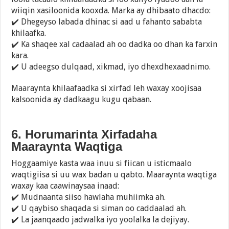
wiiqin xasiloonida kooxda. Marka ay dhibaato dhacdo:
✔️ Dhegeyso labada dhinac si aad u fahanto sababta
khilaafka.
✔️ Ka shaqee xal cadaalad ah oo dadka oo dhan ka farxin
kara.
✔️ U adeegso dulqaad, xikmad, iyo dhexdhexaadnimo.
Maaraynta khilaafaadka si xirfad leh waxay xoojisaa
kalsoonida ay dadkaagu kugu qabaan.
6. Horumarinta Xirfadaha
Maaraynta Waqtiga
Hoggaamiye kasta waa inuu si fiican u isticmaalo
waqtigiisa si uu wax badan u qabto. Maaraynta waqtiga
waxay kaa caawinaysaa inaad:
✔️ Mudnaanta siiso hawlaha muhiimka ah.
✔️ U qaybiso shaqada si siman oo caddaalad ah.
✔️ La jaanqaado jadwalka iyo yoolalka la dejiyay.