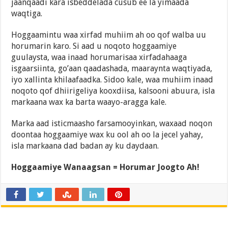
jaanqaadi kara isbeddelada cusub ee la yimaada
waqtiga.
Hoggaamintu waa xirfad muhiim ah oo qof walba uu
horumarin karo. Si aad u noqoto hoggaamiye
guulaysta, waa inaad horumarisaa xirfadahaaga
isgaarsiinta, go’aan qaadashada, maaraynta waqtiyada,
iyo xallinta khilaafaadka. Sidoo kale, waa muhiim inaad
noqoto qof dhiirigeliya kooxdiisa, kalsooni abuura, isla
markaana wax ka barta waayo-aragga kale.
Marka aad isticmaasho farsamooyinkan, waxaad noqon
doontaa hoggaamiye wax ku ool ah oo la jecel yahay,
isla markaana dad badan ay ku daydaan.
Hoggaamiye Wanaagsan = Horumar Joogto Ah!