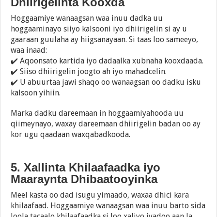
Dhiirigelinta Kooxda
Hoggaamiye wanaagsan waa inuu dadka uu
hoggaaminayo siiyo kalsooni iyo dhiirigelin si ay u
gaaraan guulaha ay hiigsanayaan. Si taas loo sameeyo,
waa inaad:
✔️ Aqoonsato kartida iyo dadaalka xubnaha kooxdaada.
✔️ Siiso dhiirigelin joogto ah iyo mahadcelin.
✔️ U abuurtaa jawi shaqo oo wanaagsan oo dadku isku
kalsoon yihiin.
Marka dadku dareemaan in hoggaamiyahooda uu
qiimeynayo, waxay dareemaan dhiirigelin badan oo ay
kor ugu qaadaan waxqabadkooda.
5. Xallinta Khilaafaadka iyo
Maaraynta Dhibaatooyinka
Meel kasta oo dad isugu yimaado, waxaa dhici kara
khilaafaad. Hoggaamiye wanaagsan waa inuu barto sida
loola tacaalo khilaafaadka si loo xaliyo iyadoo aan la