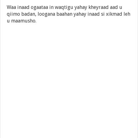
Waa inaad ogaataa in waqtigu yahay kheyraad aad u
qiimo badan, loogana baahan yahay inaad si xikmad leh
u maamusho.