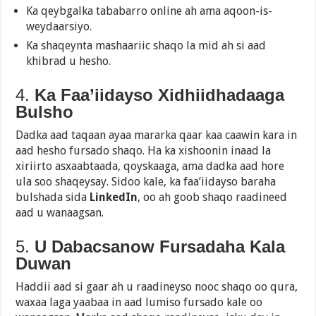
Ka qeybgalka tababarro online ah ama aqoon-is-
weydaarsiyo.
Ka shaqeynta mashaariic shaqo la mid ah si aad
khibrad u hesho.
4.
Ka Faa’iidayso Xidhiidhadaaga
Bulsho
Dadka aad taqaan ayaa mararka qaar kaa caawin kara in
aad hesho fursado shaqo. Ha ka xishoonin inaad la
xiriirto asxaabtaada, qoyskaaga, ama dadka aad hore
ula soo shaqeysay. Sidoo kale, ka faa’iidayso baraha
bulshada sida
LinkedIn
, oo ah goob shaqo raadineed
aad u wanaagsan.
5.
U Dabacsanow Fursadaha Kala
Duwan
Haddii aad si gaar ah u raadineyso nooc shaqo oo qura,
waxaa laga yaabaa in aad lumiso fursado kale oo