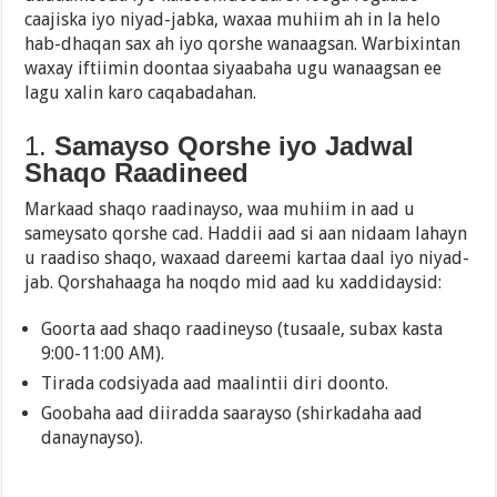
caajiska iyo niyad-jabka, waxaa muhiim ah in la helo
hab-dhaqan sax ah iyo qorshe wanaagsan. Warbixintan
waxay iftiimin doontaa siyaabaha ugu wanaagsan ee
lagu xalin karo caqabadahan.
1.
Samayso Qorshe iyo Jadwal
Shaqo Raadineed
Markaad shaqo raadinayso, waa muhiim in aad u
sameysato qorshe cad. Haddii aad si aan nidaam lahayn
u raadiso shaqo, waxaad dareemi kartaa daal iyo niyad-
jab. Qorshahaaga ha noqdo mid aad ku xaddidaysid:
Goorta aad shaqo raadineyso (tusaale, subax kasta
9:00-11:00 AM).
Tirada codsiyada aad maalintii diri doonto.
Goobaha aad diiradda saarayso (shirkadaha aad
danaynayso).