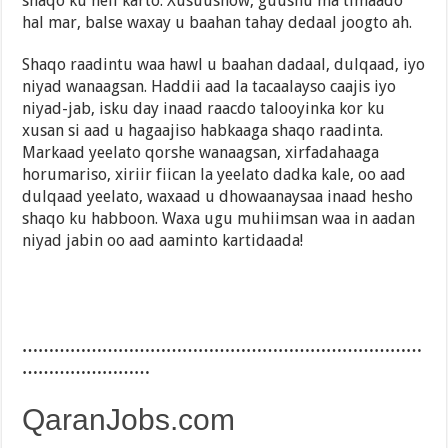
shaqo ku heli karto. Xusuusnow, guushu ma timaado
hal mar, balse waxay u baahan tahay dedaal joogto ah.
Shaqo raadintu waa hawl u baahan dadaal, dulqaad, iyo
niyad wanaagsan. Haddii aad la tacaalayso caajis iyo
niyad-jab, isku day inaad raacdo talooyinka kor ku
xusan si aad u hagaajiso habkaaga shaqo raadinta.
Markaad yeelato qorshe wanaagsan, xirfadahaaga
horumariso, xiriir fiican la yeelato dadka kale, oo aad
dulqaad yeelato, waxaad u dhowaanaysaa inaad hesho
shaqo ku habboon. Waxa ugu muhiimsan waa in aadan
niyad jabin oo aad aaminto kartidaada!
…………………………………………………………………
……………………
QaranJobs.com