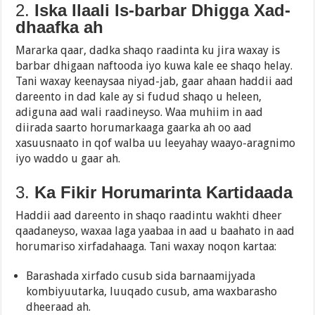
2.
Iska Ilaali Is-barbar Dhigga Xad-
dhaafka ah
Mararka qaar, dadka shaqo raadinta ku jira waxay is
barbar dhigaan naftooda iyo kuwa kale ee shaqo helay.
Tani waxay keenaysaa niyad-jab, gaar ahaan haddii aad
dareento in dad kale ay si fudud shaqo u heleen,
adiguna aad wali raadineyso. Waa muhiim in aad
diirada saarto horumarkaaga gaarka ah oo aad
xasuusnaato in qof walba uu leeyahay waayo-aragnimo
iyo waddo u gaar ah.
3.
Ka Fikir Horumarinta Kartidaada
Haddii aad dareento in shaqo raadintu wakhti dheer
qaadaneyso, waxaa laga yaabaa in aad u baahato in aad
horumariso xirfadahaaga. Tani waxay noqon kartaa:
Barashada xirfado cusub sida barnaamijyada
kombiyuutarka, luuqado cusub, ama waxbarasho
dheeraad ah.