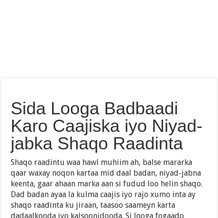
Sida Looga Badbaadi
Karo Caajiska iyo Niyad-
jabka Shaqo Raadinta
Shaqo raadintu waa hawl muhiim ah, balse mararka
qaar waxay noqon kartaa mid daal badan, niyad-jabna
keenta, gaar ahaan marka aan si fudud loo helin shaqo.
Dad badan ayaa la kulma caajis iyo rajo xumo inta ay
shaqo raadinta ku jiraan, taasoo saameyn karta
dadaalkooda iyo kalsoonidooda. Si looga fogaado