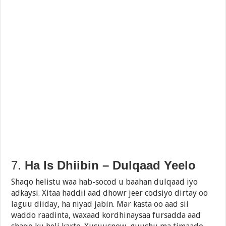
7.
Ha Is Dhiibin – Dulqaad Yeelo
Shaqo helistu waa hab-socod u baahan dulqaad iyo
adkaysi. Xitaa haddii aad dhowr jeer codsiyo dirtay oo
laguu diiday, ha niyad jabin. Mar kasta oo aad sii
waddo raadinta, waxaad kordhinaysaa fursadda aad