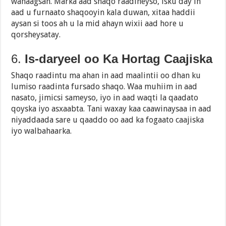
wanaagsan. Marka aad shaqo raadineyso, isku day in
aad u furnaato shaqooyin kala duwan, xitaa haddii
aysan si toos ah u la mid ahayn wixii aad hore u
qorsheysatay.
6.
Is-daryeel oo Ka Hortag Caajiska
Shaqo raadintu ma ahan in aad maalintii oo dhan ku
lumiso raadinta fursado shaqo. Waa muhiim in aad
nasato, jimicsi sameyso, iyo in aad waqti la qaadato
qoyska iyo asxaabta. Tani waxay kaa caawinaysaa in aad
niyaddaada sare u qaaddo oo aad ka fogaato caajiska
iyo walbahaarka.