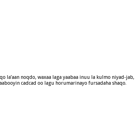
o la’aan noqdo, waxaa laga yaabaa inuu la kulmo niyad-jab,
llaabooyin cadcad oo lagu horumarinayo fursadaha shaqo.