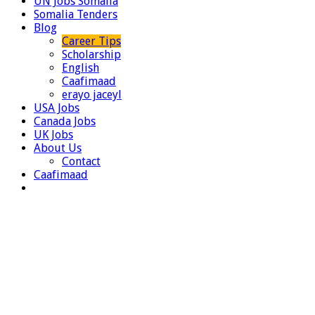
UN Jobs Somalia
Somalia Tenders
Blog
Career Tips
Scholarship
English
Caafimaad
erayo jaceyl
USA Jobs
Canada Jobs
UK Jobs
About Us
Contact
Caafimaad