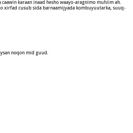
kaa caawin karaan inaad hesho waayo-aragnimo muhiim ah.
ato xirfad cusub sida barnaamijyada kombuyuutarka, suuq-
 aysan noqon mid guud.