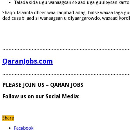
Talada sida ugu wanaagsan ee aad uga guuleysan karto
Shaqo-la’aanta dheer waa caqabad adag, balse waxaa laga gud
dad cusub, aad si wanaagsan u diyaargarowdo, waxaad kordhi
………………………………………………………………………
QaranJobs.com
………………………………………………………………………
PLEASE JOIN US – QARAN JOBS
Follow us on our Social Media:
Share
Facebook