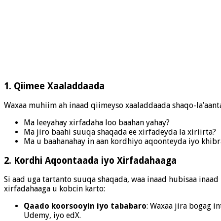
1. Qiimee Xaaladdaada
Waxaa muhiim ah inaad qiimeyso xaaladdaada shaqo-la’aanta s
Ma leeyahay xirfadaha loo baahan yahay?
Ma jiro baahi suuqa shaqada ee xirfadeyda la xiriirta?
Ma u baahanahay in aan kordhiyo aqoonteyda iyo khib
2. Kordhi Aqoontaada iyo Xirfadahaaga
Si aad uga tartanto suuqa shaqada, waa inaad hubisaa inaad 
xirfadahaaga u kobcin karto:
Qaado koorsooyin iyo tababaro
: Waxaa jira bogag i
Udemy, iyo edX.