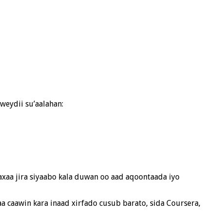
weydii su’aalahan:
axaa jira siyaabo kala duwan oo aad aqoontaada iyo
kaa caawin kara inaad xirfado cusub barato, sida Coursera,