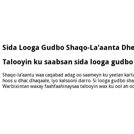
Sida Looga Gudbo Shaqo-La’aanta Dh
Talooyin ku saabsan sida looga gudbo
Shaqo-la’aantu waa caqabad adag oo saameyn ku yeelan kart
hoos u dhac dhaqaale, iyo kalsooni darro. Si looga gudbo s
Warbixintan waxay faahfaahinaysaa talooyin wax ku ool ah oo