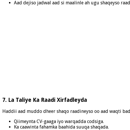
Aad dejiso jadwal aad si maalinle ah ugu shaqeyso raad
7. La Taliye Ka Raadi Xirfadleyda
Haddii aad muddo dheer shaqo raadineyso oo aad waqti badan 
Qiimeynta CV-gaaga iyo warqadda codsiga.
Ka caawinta fahamka baahida suuqa shaqada.