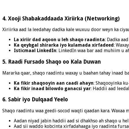
4. Xooji Shabakaddaada Xiriirka (Networking)
Xiriirka aad la leedahay dadka kale wuxuu door weyn ka ciya
La xiriir dad aqoon u leh shaqo raadinta
: Dadka aad
Ka qeybgal shirarka iyo kulamada xirfadeed
: Waxay
Isticmaal LinkedIn
: LinkedIn waa bar aad muhiim u ah 
5. Raadi Fursado Shaqo oo Kala Duwan
Mararka qaar, shaqo raadintu waxay u baahan tahay inaad ba
Ka fikir shaqooyin aan caadi ahayn
: Shaqooyinka ku
Ka fikir inaad bilowdo ganacsi yar
: Haddii aad leeda
6. Sabir iyo Dulqaad Yeelo
Shaqo raadintu waa geedi-socod waqti qaadan kara. Waxaa m
Aadan niyad jabin haddii aad si dhakhso ah shaqo u hel
Aad sii waddo kobcinta xirfadahaaga iyo raadinta furs