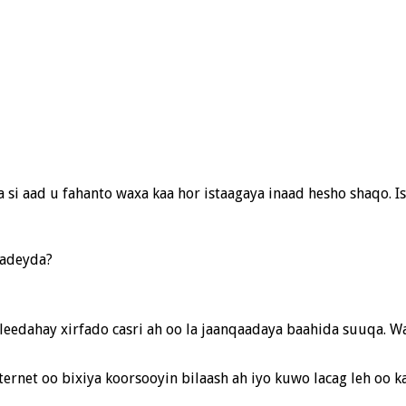
i aad u fahanto waxa kaa hor istaagaya inaad hesho shaqo. Is
radeyda?
leedahay xirfado casri ah oo la jaanqaadaya baahida suuqa. W
nternet oo bixiya koorsooyin bilaash ah iyo kuwo lacag leh oo 