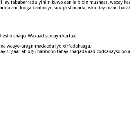
ddii ay tababarradu yihiin kuwo aan la bixin mushaar, waxay 
 hadda aan looga baahneyn suuqa shaqada, isku day inaad bar
hesho shaqo. Waxaad samayn kartaa:
yana waayo-aragnimadaada iyo xirfadahaaga.
nay si gaar ah ugu habboon tahay shaqada aad codsanayso oo