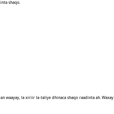
inta shaqo.
waayay, la xiriir la-taliye dhinaca shaqo raadinta ah. Waxay