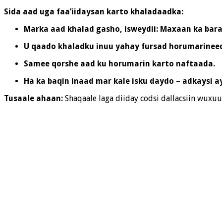
Sida aad uga faa’iidaysan karto khaladaadka:
Marka aad khalad gasho, isweydii: Maxaan ka bar
U qaado khaladku inuu yahay fursad horumarinee
Samee qorshe aad ku horumarin karto naftaada.
Ha ka baqin inaad mar kale isku daydo – adkaysi a
Tusaale ahaan:
Shaqaale laga diiday codsi dallacsiin wuxu