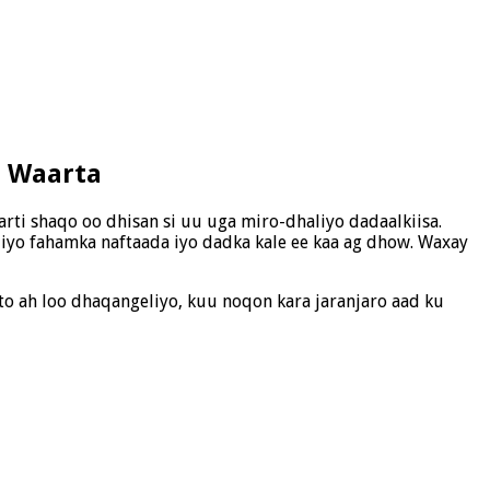
l Waarta
rti shaqo oo dhisan si uu uga miro-dhaliyo dadaalkiisa.
 iyo fahamka naftaada iyo dadka kale ee kaa ag dhow. Waxay
o ah loo dhaqangeliyo, kuu noqon kara jaranjaro aad ku