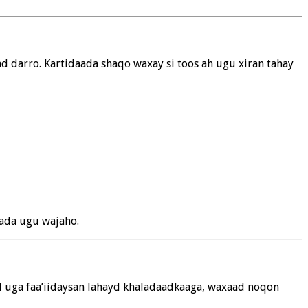
d darro. Kartidaada shaqo waxay si toos ah ugu xiran tahay
qada ugu wajaho.
d uga faa’iidaysan lahayd khaladaadkaaga, waxaad noqon