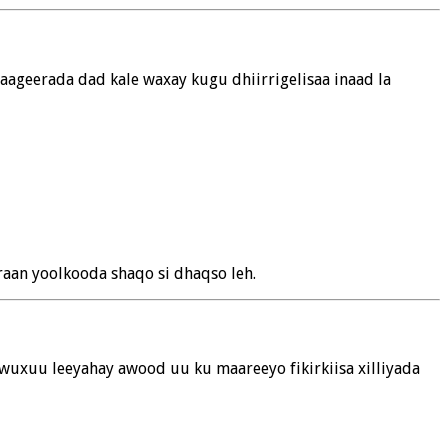
Taageerada dad kale waxay kugu dhiirrigelisaa inaad la
araan yoolkooda shaqo si dhaqso leh.
 wuxuu leeyahay awood uu ku maareeyo fikirkiisa xilliyada