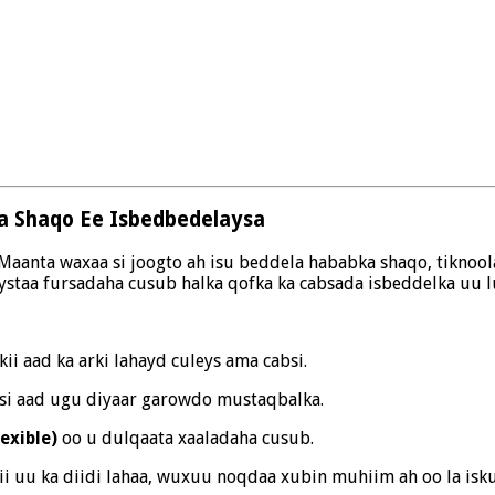
da Shaqo Ee Isbedbedelaysa
 Maanta waxaa si joogto ah isu beddela hababka shaqo, tiknoo
aystaa fursadaha cusub halka qofka ka cabsada isbeddelka uu
lkii aad ka arki lahayd culeys ama cabsi.
si aad ugu diyaar garowdo mustaqbalka.
exible)
oo u dulqaata xaaladaha cusub.
ii uu ka diidi lahaa, wuxuu noqdaa xubin muhiim ah oo la isk