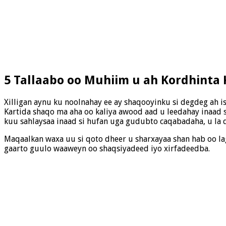
5 Tallaabo oo Muhiim u ah Kordhinta
Xilligan aynu ku noolnahay ee ay shaqooyinku si degdeg ah 
Kartida shaqo ma aha oo kaliya awood aad u leedahay inaad 
kuu sahlaysaa inaad si hufan uga gudubto caqabadaha, u la 
Maqaalkan waxa uu si qoto dheer u sharxayaa shan hab oo la
gaarto guulo waaweyn oo shaqsiyadeed iyo xirfadeedba.