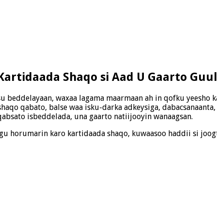
 Kartidaada Shaqo si Aad U Gaarto Guu
isu beddelayaan, waxaa lagama maarmaan ah in qofku yeesho ka
shaqo qabato, balse waa isku-darka adkeysiga, dabacsanaanta,
qabsato isbeddelada, una gaarto natiijooyin wanaagsan.
gu horumarin karo kartidaada shaqo, kuwaasoo haddii si joogt