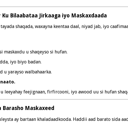
 Ku Bilaabataa Jirkaaga iyo Maskaxdaada
tayada shaqada, waxayna keentaa daal, niyad jab, iyo caafimaa
si maskaxdu u shaqeyso si hufan.
dda, iyo biyo badan.
ad u yarayso walbahaarka.
onaato.
 leeyahay feejignaan, firfircooni, iyo awood uu si hufan sha
aa Barasho Maskaxeed
uleysta ay bartaan khaladaadkooda. Haddii aad barato sida aa