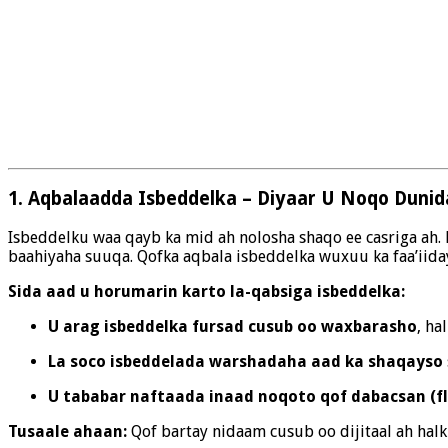
1. Aqbalaadda Isbeddelka – Diyaar U Noqo Duni
Isbeddelku waa qayb ka mid ah nolosha shaqo ee casriga ah.
baahiyaha suuqa. Qofka aqbala isbeddelka wuxuu ka faa’iid
Sida aad u horumarin karto la-qabsiga isbeddelka:
U arag isbeddelka fursad cusub oo waxbarasho
, ha
La soco isbeddelada warshadaha aad ka shaqayso
U tababar naftaada inaad noqoto qof dabacsan (fl
Tusaale ahaan:
Qof bartay nidaam cusub oo dijitaal ah halk