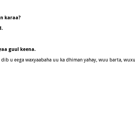
an karaa?
d.
yaa guul keena.
u dib u eega waxyaabaha uu ka dhiman yahay, wuu barta, wuxu