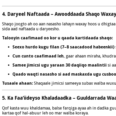
4. Daryeel Naftaada – Awooddaada Shaqo Waxay
Shaqo joogto ah oo aan nasasho lahayn waxay hoos u dhigtaa 
sida aad naftaada u daryeesho.
Talooyin caafimaad oo kor u qaada kartidaada shaqo:
Seexo hurdo kugu filan (7–8 saacadood habeenkii)
Cun cunto caafimaad leh
, gaar ahaan miraha, khudra
Samee jimicsi ugu yaraan 30 daqiiqo maalintii
si a
Qaado waqti nasasho si aad maskaxda ugu cusbo
Tusaale ahaan:
Shaqaale jimicsi sameeya subax walba wuxuu
5. Ka Faa’iideyso Khaladaadka – Guuldarrada W
Qof kasta wuu khaldamaa, balse farqiga ayaa ah in dadka gu
kartaa qof hal-abuur leh oo mar walba koraya.