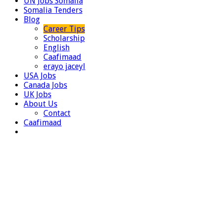
UN Jobs Somalia
Somalia Tenders
Blog
Career Tips
Scholarship
English
Caafimaad
erayo jaceyl
USA Jobs
Canada Jobs
UK Jobs
About Us
Contact
Caafimaad