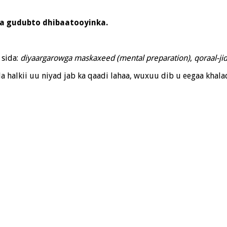
ka gudubto dhibaatooyinka.
sida:
diyaargarowga maskaxeed (mental preparation)
,
qoraal-j
a halkii uu niyad jab ka qaadi lahaa, wuxuu dib u eegaa khala