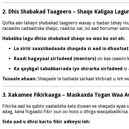
2. Dhis Shabakad Taageero – Shaqo Kaligaa Lag
Qofka aan lahayn shabakad taageero waxay u badan tahay inuu
tacaasho cadaadiska shaqo, raadiso xal, oo aad horumar sam
Hababka lagu dhiso shabakad shaqo oo wax ku ool ah:
La xiriir saaxiibadaada shaqada si aad is-dhaafs
Raadi hagayaal xirfadeed (mentors)
oo kaa caawin 
Ka qaybgal tababbarrada iyo shirarka xirfadeed
si 
Tusaale ahaan:
Shaqaale la tashada sarkaal khibrad u leh wa
3. Xakamee Fikirkaaga – Maskaxda Togan Waa 
Fikirka aad ka qabto xaaladaha kala duwan ee shaqada ayaa s
adag, kana fogaado fikir xun oo hoos u dhiga waxqabadkiisa.
Sida aad u dhisi karto fikir adkeysi leh: