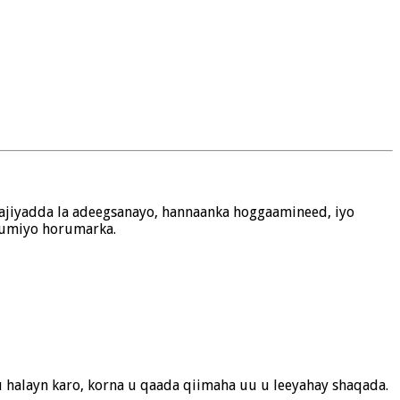
lajiyadda la adeegsanayo, hannaanka hoggaamineed, iyo
 lumiyo horumarka.
u halayn karo, korna u qaada qiimaha uu u leeyahay shaqada.