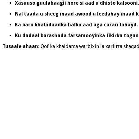
Xasuuso guulahaagii hore si aad u dhisto kalsooni.
Naftaada u sheeg inaad awood u leedahay inaad 
Ka baro khaladaadka halkii aad uga carari lahayd.
Ku dadaal barashada farsamooyinka fikirka togan
Tusaale ahaan:
Qof ka khaldama warbixin la xariirta shaqad