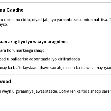
uma Gaadho
 dareemo cidlo, niyad jab, iyo yaraanta kalsoonida naftiisa. 
ayso.
ataan aragtiyo iyo waayo-aragnimo.
kara horumarkaaga shaqo.
aad u ballaariso aqoontaada iyo xiriiradaada.
xay ka faa’iidaystaan jihayn sax ah, taasoo ka caawisa inay ga
Awood
i weyn u go’aamiya jawaabtaada. Qofka leh kartida shaqo sare