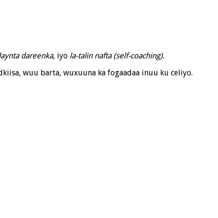
idaynta dareenka
, iyo
la-talin nafta (self-coaching).
dkiisa, wuu barta, wuxuuna ka fogaadaa inuu ku celiyo.