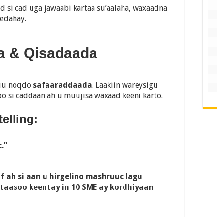
d si cad uga jawaabi kartaa su’aalaha, waxaadna
eedahay.
ga & Qisadaada
nuu noqdo
safaaraddaada
. Laakiin wareysigu
o si caddaan ah u muujisa waxaad keeni karto.
elling:
.”
ah si aan u hirgelino mashruuc lagu
taasoo keentay in 10 SME ay kordhiyaan