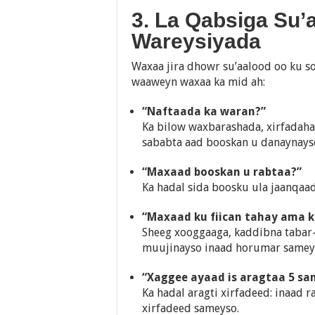
3. La Qabsiga Su’
Wareysiyada
Waxaa jira dhowr su’aalood oo ku 
waaweyn waxaa ka mid ah:
“Naftaada ka waran?”
Ka bilow waxbarashada, xirfadah
sababta aad booskan u danaynays
“Maxaad booskan u rabtaa?”
Ka hadal sida boosku ula jaanqaa
“Maxaad ku fiican tahay ama 
Sheeg xooggaaga, kaddibna tabar-
muujinayso inaad horumar samey
“Xaggee ayaad is aragtaa 5 sa
Ka hadal aragti xirfadeed: inaad 
xirfadeed sameyso.