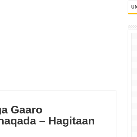
UN
ga Gaaro
haqada – Hagitaan