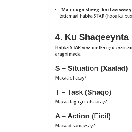
“Ma nooga sheegi kartaa waay
Isticmaal habka STAR (hoos ku xus
4. Ku Shaqeeynta
Habka
STAR
waa midka ugu caansan 
aragnimada.
S – Situation (Xaalad)
Maxaa dhacay?
T – Task (Shaqo)
Maxaa lagugu xilsaaray?
A – Action (Ficil)
Maxaad samaysay?