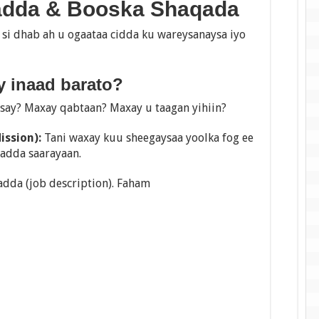
adda & Booska Shaqada
 si dhab ah u ogaataa cidda ku wareysanaysa iyo
 inaad barato?
say? Maxay qabtaan? Maxay u taagan yihiin?
ission):
Tani waxay kuu sheegaysaa yoolka fog ee
radda saarayaan.
adda (job description). Faham