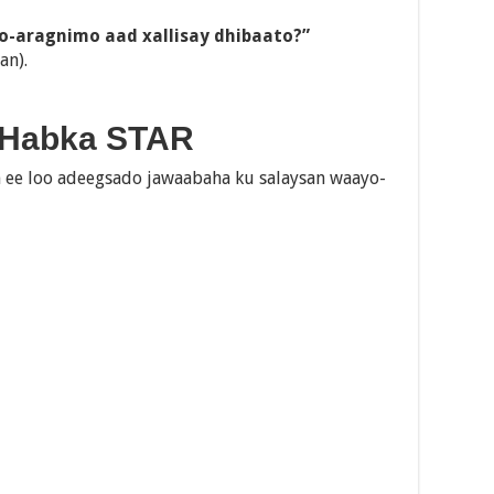
o-aragnimo aad xallisay dhibaato?”
an).
 Habka STAR
ee loo adeegsado jawaabaha ku salaysan waayo-