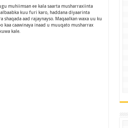
ugu muhiimsan ee kala saarta musharraxiinta
 albaabka kuu furi karo, haddana diyaarinta
ra shaqada aad rajaynayso. Maqaalkan waxa uu ku
y, oo kaa caawinaya inaad u muuqato musharrax
kuwa kale.