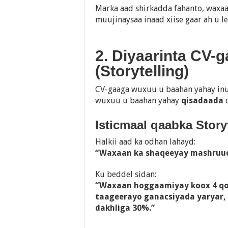
Marka aad shirkadda fahanto, waxaa
muujinaysaa inaad xiise gaar ah u l
2. Diyaarinta CV-
(Storytelling)
CV-gaaga wuxuu u baahan yahay i
wuxuu u baahan yahay
qisadaada
o
Isticmaal qaabka Storyt
Halkii aad ka odhan lahayd:
“Waxaan ka shaqeeyay mashruuc
Ku beddel sidan:
“Waxaan hoggaamiyay koox 4 qof 
taageerayo ganacsiyada yaryar, 
dakhliga 30%.”