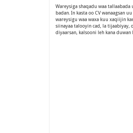
Wareysiga shaqadu waa tallaabada 
badan. In kasta oo CV wanaagsan uu
wareysigu waa waxa kuu xaqiijin ka
siinayaa talooyin cad, la tijaabiya
diyaarsan, kalsooni leh kana duwan 