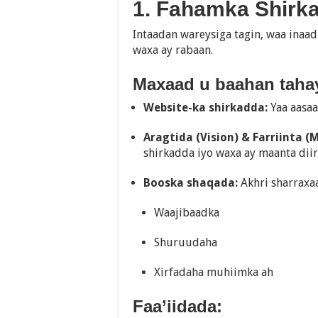
1. Fahamka Shirk
Intaadan wareysiga tagin, waa inaad
waxa ay rabaan.
Maxaad u baahan tahay
Website-ka shirkadda:
Yaa aasaa
Aragtida (Vision) & Farriinta (M
shirkadda iyo waxa ay maanta dii
Booska shaqada:
Akhri sharraxa
Waajibaadka
Shuruudaha
Xirfadaha muhiimka ah
Faa’iidada: