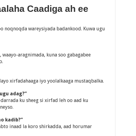
aalaha Caadiga ah ee
soo noqnoqda wareysiyada badankood. Kuwa ugu
a, waayo-aragnimada, kuna soo gabagabee
o.
dayo xirfadahaaga iyo yoolalkaaga mustaqbalka.
kugu adag?”
darrada ku sheeg si xirfad leh oo aad ku
neyso.
no kadib?”
rabto inaad la koro shirkadda, aad horumar