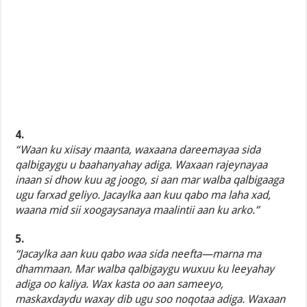
4.
“Waan ku xiisay maanta, waxaana dareemayaa sida
qalbigaygu u baahanyahay adiga. Waxaan rajeynayaa
inaan si dhow kuu ag joogo, si aan mar walba qalbigaaga
ugu farxad geliyo. Jacaylka aan kuu qabo ma laha xad,
waana mid sii xoogaysanaya maalintii aan ku arko.”
5.
“Jacaylka aan kuu qabo waa sida neefta—marna ma
dhammaan. Mar walba qalbigaygu wuxuu ku leeyahay
adiga oo kaliya. Wax kasta oo aan sameeyo,
maskaxdaydu waxay dib ugu soo noqotaa adiga. Waxaan