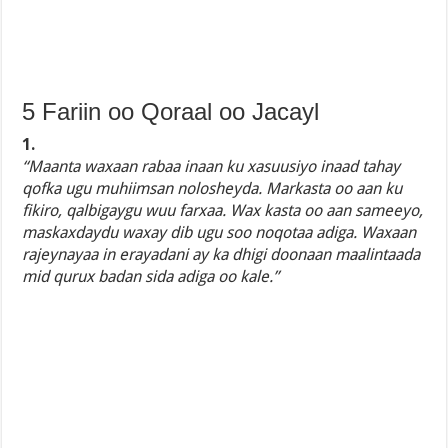
5 Fariin oo Qoraal oo Jacayl
1.
“Maanta waxaan rabaa inaan ku xasuusiyo inaad tahay
qofka ugu muhiimsan nolosheyda. Markasta oo aan ku
fikiro, qalbigaygu wuu farxaa. Wax kasta oo aan sameeyo,
maskaxdaydu waxay dib ugu soo noqotaa adiga. Waxaan
rajeynayaa in erayadani ay ka dhigi doonaan maalintaada
mid qurux badan sida adiga oo kale.”