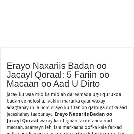
Erayo Naxariis Badan oo
Jacayl Qoraal: 5 Fariin oo
Macaan oo Aad U Dirto
Jacaylku waa mid ka mid ah dareemada ugu quruxda
badan ee nolosha, laakiin mararka qaar waxay
adagtahay in la helo erayo ku filan oo qalbiga qofka aad
jeceshahay taabanaya.
Erayo Naxariis Badan oo
Jacayl Qoraal
waxay ka dhigaan fariintaada mid
macaan, saameyn leh, isla markaana qofka kale farxad
gelisa. Halkan waxaan kuu diyaarinay 5 fariin qoraal oo