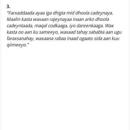
3.
“Farxaddaada ayaa iga dhigta mid dhoola cadeynaya.
Maalin kasta waxaan rajeynayaa inaan arko dhoola
cadeyntaada, maqal codkaaga, iyo dareenkaaga. Wax
kasta oo aan ku sameeyo, waxaad tahay sababta aan ugu
faraxsanahay, waxaana rabaa inaad ogaato sida aan kuu
qiimeeyo.”