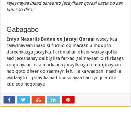
rajeynayaa inaad dareento jacaylkaas qoraal kasta oo aan
kuu soo diro.”
Gabagabo
Erayo Naxariis Badan
oo Jacayl Qoraal
waxay kaa
caawinayaan inaad si fudud oo macaan u muujiso
dareenkaaga jacaylka. Fariimahan dheer waxay qofka
aad jeceshahay qalbigiisa farxad gelinayaan, xiriirkaaga
xoojinayaan, isla markaana jacaylkaaga u muujinayaan
hab qoto dheer oo saameyn leh. Ha ka waaban inaad la
wadaagto—jacaylka aad bixiso ayaa had iyo jeer dib
kuu soo noqonaya.