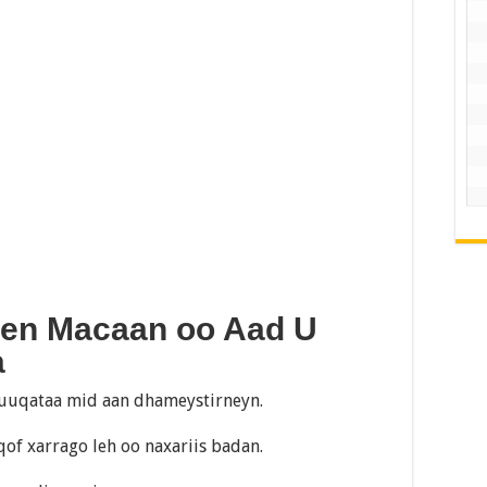
een Macaan oo Aad U
a
muuqataa mid aan dhameystirneyn.
qof xarrago leh oo naxariis badan.