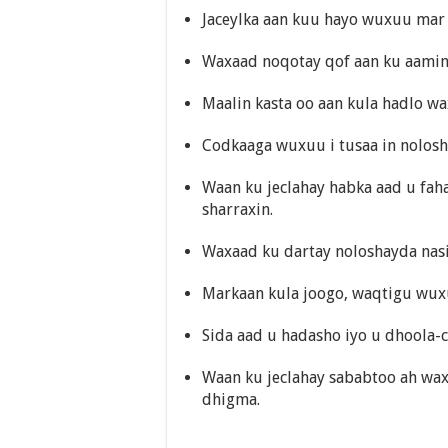
Jaceylka aan kuu hayo wuxuu mar 
Waxaad noqotay qof aan ku aamino
Maalin kasta oo aan kula hadlo wax
Codkaaga wuxuu i tusaa in nolosha
Waan ku jeclahay habka aad u fah
sharraxin.
Waxaad ku dartay noloshayda nasi
Markaan kula joogo, waqtigu wuxu
Sida aad u hadasho iyo u dhoola-c
Waan ku jeclahay sababtoo ah wax
dhigma.