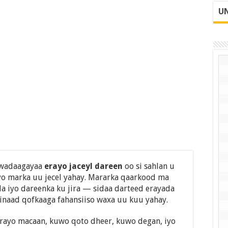
UN
a wadaagayaa
erayo jaceyl dareen
oo si sahlan u
 marka uu jecel yahay. Mararka qaarkood ma
a iyo dareenka ku jira — sidaa darteed erayada
naad qofkaaga fahansiiso waxa uu kuu yahay.
rayo macaan, kuwo qoto dheer, kuwo degan, iyo