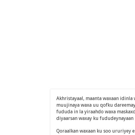
Akhristayaal, maanta waxaan idinl
muujinaya waxa uu qofku dareemayo
fududa in la yiraahdo waxa maskaxd
diyaarsan waxay ku fududeynayaan i
Qoraalkan waxaan ku soo ururiyey e