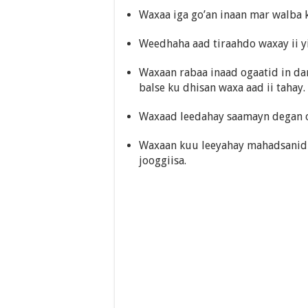
Waxaa iga go’an inaan mar walba
Weedhaha aad tiraahdo waxay ii yi
Waxaan rabaa inaad ogaatid in da
balse ku dhisan waxa aad ii tahay.
Waxaad leedahay saamayn degan oo
Waxaan kuu leeyahay mahadsanid a
jooggiisa.