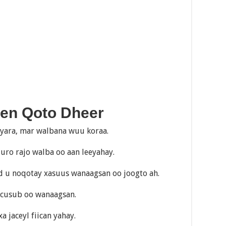
een Qoto Dheer
yara, mar walbana wuu koraa.
ro rajo walba oo aan leeyahay.
d u noqotay xasuus wanaagsan oo joogto ah.
q cusub oo wanaagsan.
 jaceyl fiican yahay.