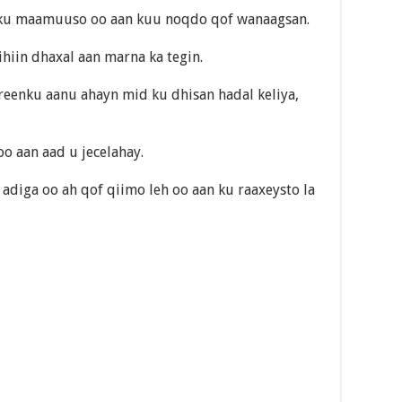
 ku maamuuso oo aan kuu noqdo qof wanaagsan.
hiin dhaxal aan marna ka tegin.
reenku aanu ahayn mid ku dhisan hadal keliya,
 aan aad u jecelahay.
diga oo ah qof qiimo leh oo aan ku raaxeysto la