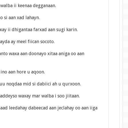
walba ii keenaa degganaan.
 si aan xad lahayn.
ay ii dhigantaa farxad aan sugi karin.
yda ay meel fiican socoto.
anto waxa aan doonayo xitaa aniga oo aan
ino aan hore u aqoon.
u noqdaa mid si dabiici ah u qurxoon.
addeyso waxay mar walba i soo jiitaan.
aad leedahay dabeecad aan jeclahay oo aan iiga