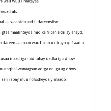
e weli wuu i raacayaa.
daacad ah.
l — waa sida aad ii dareensiiso.
igtaa maalintayda mid ka fiican sidii ay ahayd.
n dareemaa inaan wax fiican u dirayo qof aad u
tusaa inaad iga mid tahay dadka igu dhow.
mustaqbal wanaagsan adiga oo iga ag dhow.
 aan rabay inuu nolosheyda yimaado.