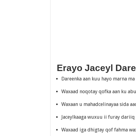
Erayo Jaceyl Dar
Dareenka aan kuu hayo marna ma 
Waxaad noqotay qofka aan ku abuu
Waxaan u mahadcelinayaa sida aa
Jaceylkaaga wuxuu ii furay darii
Waxaad iga dhigtay qof fahma waxa