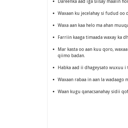
Dareenka aad iga siisay maalin hor
Waxaan ku jecelahay si fudud oo 
Waxa aan kaa helo ma ahan muuqaa
Farriin kaaga timaada waxay ka dh
Mar kasta oo aan kuu qoro, waxaa
qiimo badan.
Habka aad ii dhageysato wuxuu i 
Waxaan rabaa in aan la wadaago 
Waan kugu qanacsanahay sidii qof