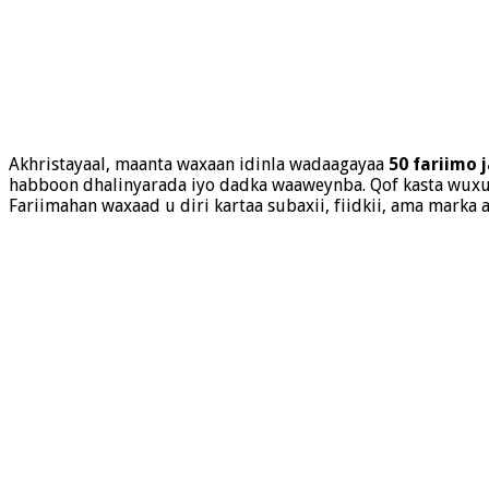
Akhristayaal, maanta waxaan idinla wadaagayaa
50 fariimo 
habboon dhalinyarada iyo dadka waaweynba. Qof kasta wuxuu 
Fariimahan waxaad u diri kartaa subaxii, fiidkii, ama marka 