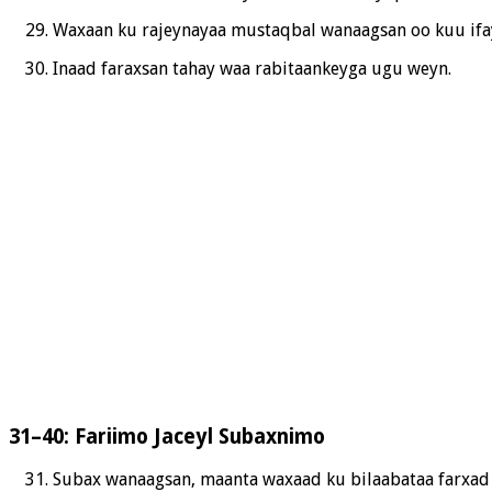
Waxaan ku rajeynayaa mustaqbal wanaagsan oo kuu ifa
Inaad faraxsan tahay waa rabitaankeyga ugu weyn.
31–40: Fariimo Jaceyl Subaxnimo
Subax wanaagsan, maanta waxaad ku bilaabataa farxad