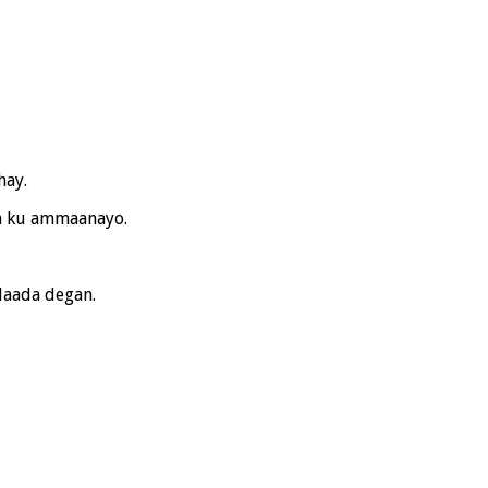
hay.
a ku ammaanayo.
aada degan.