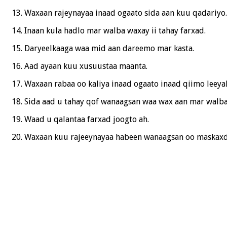
Waxaan rajeynayaa inaad ogaato sida aan kuu qadariyo.
Inaan kula hadlo mar walba waxay ii tahay farxad.
Daryeelkaaga waa mid aan dareemo mar kasta.
Aad ayaan kuu xusuustaa maanta.
Waxaan rabaa oo kaliya inaad ogaato inaad qiimo leeya
Sida aad u tahay qof wanaagsan waa wax aan mar walb
Waad u qalantaa farxad joogto ah.
Waxaan kuu rajeeynayaa habeen wanaagsan oo maskaxd