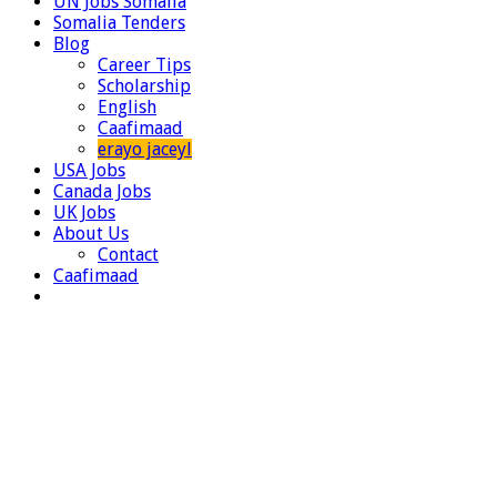
UN Jobs Somalia
Somalia Tenders
Blog
Career Tips
Scholarship
English
Caafimaad
erayo jaceyl
USA Jobs
Canada Jobs
UK Jobs
About Us
Contact
Caafimaad