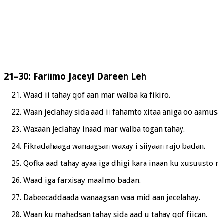
21–30: Fariimo Jaceyl Dareen Leh
Waad ii tahay qof aan mar walba ka fikiro.
Waan jeclahay sida aad ii fahamto xitaa aniga oo aamus
Waxaan jeclahay inaad mar walba togan tahay.
Fikradahaaga wanaagsan waxay i siiyaan rajo badan.
Qofka aad tahay ayaa iga dhigi kara inaan ku xusuusto 
Waad iga farxisay maalmo badan.
Dabeecaddaada wanaagsan waa mid aan jecelahay.
Waan ku mahadsan tahay sida aad u tahay qof fiican.