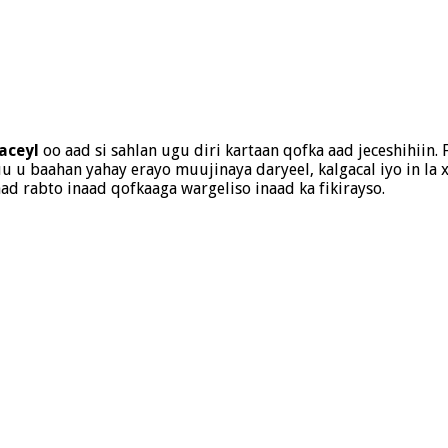
jaceyl
oo aad si sahlan ugu diri kartaan qofka aad jeceshihiin.
u baahan yahay erayo muujinaya daryeel, kalgacal iyo in la 
aad rabto inaad qofkaaga wargeliso inaad ka fikirayso.