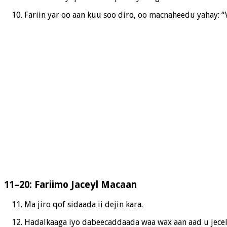
Fariin yar oo aan kuu soo diro, oo macnaheedu yahay: 
11–20: Fariimo Jaceyl Macaan
Ma jiro qof sidaada ii dejin kara.
Hadalkaaga iyo dabeecaddaada waa wax aan aad u jecel