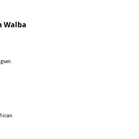
n Walba
gsan.
iican.