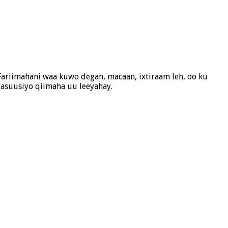
 Fariimahani waa kuwo degan, macaan, ixtiraam leh, oo ku
xasuusiyo qiimaha uu leeyahay.