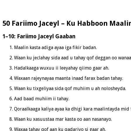
50 Fariimo Jaceyl – Ku Habboon Maali
1–10: Fariimo Jaceyl Gaaban
Maalin kasta adiga ayaa iga fikir badan.
Waan ku jeclahay sida aad u tahay qof deggan oo wanaa
Hadalkaaga wuxuu ii leeyahay qiimo gaar ah.
Waxaan rajeynayaa maanta inaad farax badan tahay.
Waan ku tixgeliyaa sida qof muhiim u ah nolosheyda.
Aad baad muhiim ii tahay.
Qoraalkaaga kaliya ayaa ka dhigi kara maalintayda mid f
Waan ku xasuustaa mar kasta oo aan nasanayo.
Waxaa tahay qof aan ku qadariyo si gaar ah.