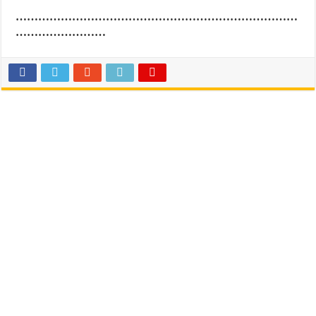
…………………………………………………………………
……………………