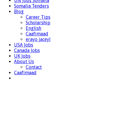
UN Jobs Somalia
Somalia Tenders
Blog
Career Tips
Scholarship
English
Caafimaad
erayo jaceyl
USA Jobs
Canada Jobs
UK Jobs
About Us
Contact
Caafimaad