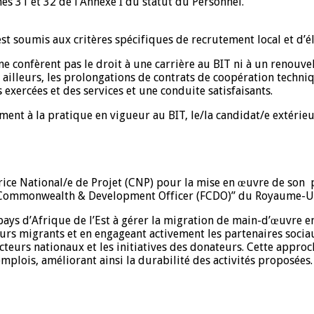
es 31 et 32 de l’Annexe I du statut du Personnel.
 soumis aux critères spécifiques de recrutement local et d’éli
ne confèrent pas le droit à une carrière au BIT ni à un renou
 ailleurs, les prolongations de contrats de coopération techn
 exercées et des services et une conduite satisfaisants.
ent à la pratique en vigueur au BIT, le/la candidat/e extérie
trice National/e de Projet (CNP) pour la mise en œuvre de son 
ign Commonwealth & Development Officer (FCDO)” du Royaume-U
 pays d’Afrique de l’Est à gérer la migration de main-d’œuvre e
leurs migrants et en engageant activement les partenaires soci
acteurs nationaux et les initiatives des donateurs. Cette appr
mplois, améliorant ainsi la durabilité des activités proposées.