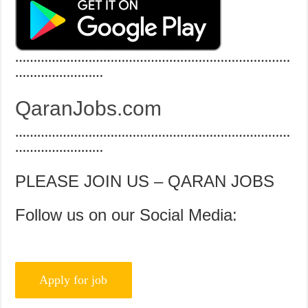
…………………………………………………………………
……………………
QaranJobs.com
…………………………………………………………………
……………………
PLEASE JOIN US – QARAN JOBS
Follow us on our Social Media: