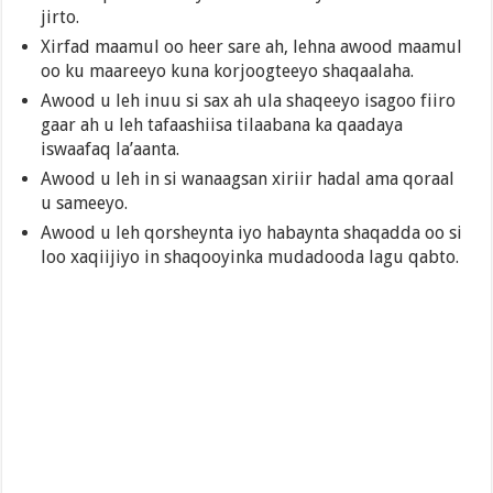
jirto.
Xirfad maamul oo heer sare ah, lehna awood maamul
oo ku maareeyo kuna korjoogteeyo shaqaalaha.
Awood u leh inuu si sax ah ula shaqeeyo isagoo fiiro
gaar ah u leh tafaashiisa tilaabana ka qaadaya
iswaafaq la’aanta.
Awood u leh in si wanaagsan xiriir hadal ama qoraal
u sameeyo.
Awood u leh qorsheynta iyo habaynta shaqadda oo si
loo xaqiijiyo in shaqooyinka mudadooda lagu qabto.