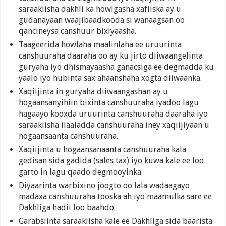
saraakiisha dakhli ka howlgasha xafiiska ay u
gudanayaan waajibaadkooda si wanaagsan oo
qancineysa canshuur bixiyaasha.
Taageerida howlaha maalinlaha ee uruurinta
canshuuraha daaraha oo ay ku jirto diiwaangelinta
guryaha iyo dhismayaasha ganacsiga ee degmadda ku
yaalo iyo hubinta sax ahaanshaha xogta diiwaanka.
Xaqiijinta in guryaha diiwaangashan ay u
hogaansanyihiin bixinta canshuuraha iyadoo lagu
hagaayo kooxda uruurinta canshuuraha daaraha iyo
saraakiisha ilaaladda canshuuraha iney xaqiijiyaan u
hogaansaanta canshuuraha.
Xaqiijinta u hogaansanaanta canshuuraha kala
gedisan sida gadida (sales tax) iyo kuwa kale ee loo
garto in lagu qaado degmooyinka.
Diyaarinta warbixino joogto oo lala wadaagayo
madaxa canshuuraha tooska ah iyo maamulka sare ee
Dakhliga hadii loo baahdo.
Garabsiinta saraakiisha kale ee Dakhliga sida baarista