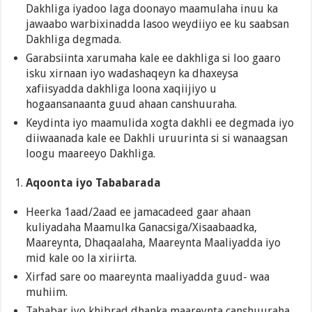
Dakhliga iyadoo laga doonayo maamulaha inuu ka
jawaabo warbixinadda lasoo weydiiyo ee ku saabsan
Dakhliga degmada.
Garabsiinta xarumaha kale ee dakhliga si loo gaaro
isku xirnaan iyo wadashaqeyn ka dhaxeysa
xafiisyadda dakhliga loona xaqiijiyo u
hogaansanaanta guud ahaan canshuuraha.
Keydinta iyo maamulida xogta dakhli ee degmada iyo
diiwaanada kale ee Dakhli uruurinta si si wanaagsan
loogu maareeyo Dakhliga.
Aqoonta iyo Tababarada
Heerka 1aad/2aad ee jamacadeed gaar ahaan
kuliyadaha Maamulka Ganacsiga/Xisaabaadka,
Maareynta, Dhaqaalaha, Maareynta Maaliyadda iyo
mid kale oo la xiriirta.
Xirfad sare oo maareynta maaliyadda guud- waa
muhiim.
Tababar iyo khibrad dhanka maareynta canshuuraha