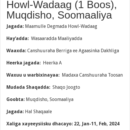
Howl-Wadaag (1 Boos),
Muqdisho, Soomaaliya
Jagada:
Maamulle Degmada Howl-Wadaag
Hay’adda:
Wasaaradda Maaliyadda
Waaxda:
Canshuuraha Berriga ee Agaasinka Dakhliga
Heerka jagada:
Heerka A
Waxuu u warbixinayaa:
Madaxa Canshuuraha Toosan
Mudada Shaqadda:
Shaqo Joogto
Goobta:
Muqdisho, Soomaaliya
Jagada:
Hal Shaqaale
Xaliga xayeeysiisku dhacayo:
22, Jan-11, Feb, 2024