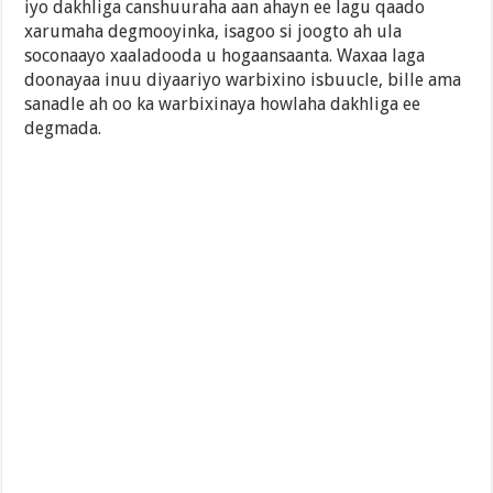
iyo dakhliga canshuuraha aan ahayn ee lagu qaado
xarumaha degmooyinka, isagoo si joogto ah ula
soconaayo xaaladooda u hogaansaanta. Waxaa laga
doonayaa inuu diyaariyo warbixino isbuucle, bille ama
sanadle ah oo ka warbixinaya howlaha dakhliga ee
degmada.