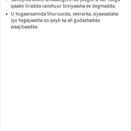
qaado tiradda canshuur bixiyaasha ee degmadda.
U hogaansamida Shuruucda, xeerarka, siyaasadaha
iyo hagayaasha oo qeyb ka ah gudashadda
waajibaadka.