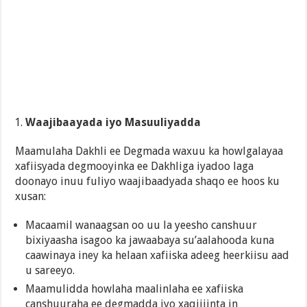
Waajibaayada iyo Masuuliyadda
Maamulaha Dakhli ee Degmada waxuu ka howlgalayaa
xafiisyada degmooyinka ee Dakhliga iyadoo laga
doonayo inuu fuliyo waajibaadyada shaqo ee hoos ku
xusan:
Macaamil wanaagsan oo uu la yeesho canshuur
bixiyaasha isagoo ka jawaabaya su’aalahooda kuna
caawinaya iney ka helaan xafiiska adeeg heerkiisu aad
u sareeyo.
Maamulidda howlaha maalinlaha ee xafiiska
canshuuraha ee degmadda iyo xaqiijinta in