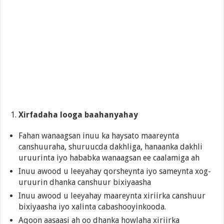
Xirfadaha looga baahanyahay
Fahan wanaagsan inuu ka haysato maareynta
canshuuraha, shuruucda dakhliga, hanaanka dakhli
uruurinta iyo hababka wanaagsan ee caalamiga ah
Inuu awood u leeyahay qorsheynta iyo sameynta xog-
uruurin dhanka canshuur bixiyaasha
Inuu awood u leeyahay maareynta xiriirka canshuur
bixiyaasha iyo xalinta cabashooyinkooda.
Aqoon aasaasi ah oo dhanka howlaha xiriirka