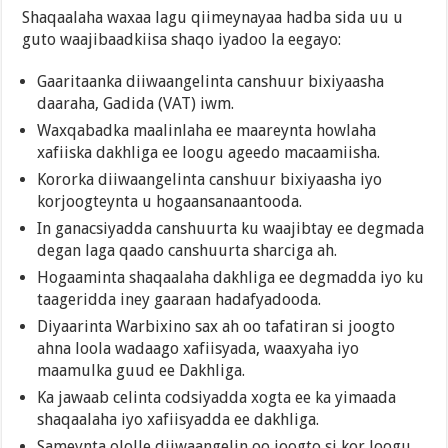
Shaqaalaha waxaa lagu qiimeynayaa hadba sida uu u
guto waajibaadkiisa shaqo iyadoo la eegayo:
Gaaritaanka diiwaangelinta canshuur bixiyaasha
daaraha, Gadida (VAT) iwm.
Waxqabadka maalinlaha ee maareynta howlaha
xafiiska dakhliga ee loogu ageedo macaamiisha.
Kororka diiwaangelinta canshuur bixiyaasha iyo
korjoogteynta u hogaansanaantooda.
In ganacsiyadda canshuurta ku waajibtay ee degmada
degan laga qaado canshuurta sharciga ah.
Hogaaminta shaqaalaha dakhliga ee degmadda iyo ku
taageridda iney gaaraan hadafyadooda.
Diyaarinta Warbixino sax ah oo tafatiran si joogto
ahna loola wadaago xafiisyada, waaxyaha iyo
maamulka guud ee Dakhliga.
Ka jawaab celinta codsiyadda xogta ee ka yimaada
shaqaalaha iyo xafiisyadda ee dakhliga.
Sameynta ololle diiwaangelin oo joogto si kor loogu