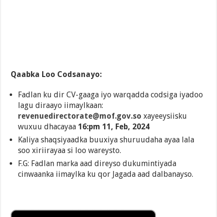
Qaabka Loo Codsanayo:
Fadlan ku dir CV-gaaga iyo warqadda codsiga iyadoo
lagu diraayo iimaylkaan:
revenuedirectorate@mof.gov.so
xayeeysiisku
wuxuu dhacayaa
16:pm 11, Feb, 2024
Kaliya shaqsiyaadka buuxiya shuruudaha ayaa lala
soo xiriirayaa si loo wareysto.
F.G: Fadlan marka aad direyso dukumintiyada
cinwaanka iimaylka ku qor Jagada aad dalbanayso.