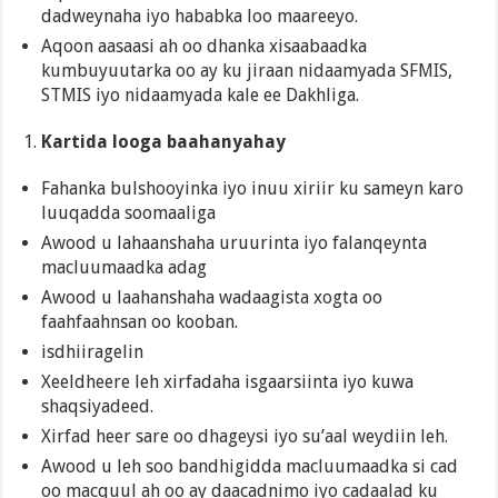
dadweynaha iyo hababka loo maareeyo.
Aqoon aasaasi ah oo dhanka xisaabaadka
kumbuyuutarka oo ay ku jiraan nidaamyada SFMIS,
STMIS iyo nidaamyada kale ee Dakhliga.
Kartida looga baahanyahay
Fahanka bulshooyinka iyo inuu xiriir ku sameyn karo
luuqadda soomaaliga
Awood u lahaanshaha uruurinta iyo falanqeynta
macluumaadka adag
Awood u laahanshaha wadaagista xogta oo
faahfaahnsan oo kooban.
isdhiiragelin
Xeeldheere leh xirfadaha isgaarsiinta iyo kuwa
shaqsiyadeed.
Xirfad heer sare oo dhageysi iyo su’aal weydiin leh.
Awood u leh soo bandhigidda macluumaadka si cad
oo macquul ah oo ay daacadnimo iyo cadaalad ku