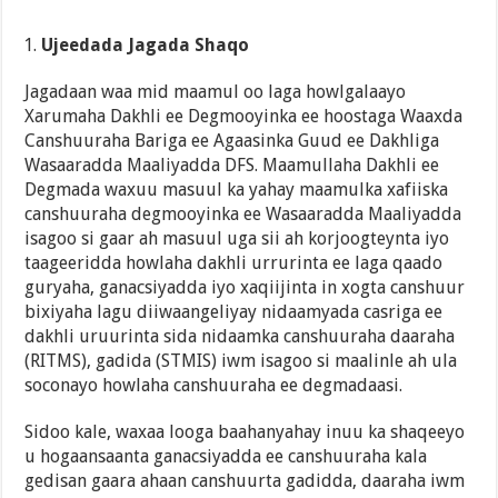
Ujeedada Jagada Shaqo
Jagadaan waa mid maamul oo laga howlgalaayo
Xarumaha Dakhli ee Degmooyinka ee hoostaga Waaxda
Canshuuraha Bariga ee Agaasinka Guud ee Dakhliga
Wasaaradda Maaliyadda DFS. Maamullaha Dakhli ee
Degmada waxuu masuul ka yahay maamulka xafiiska
canshuuraha degmooyinka ee Wasaaradda Maaliyadda
isagoo si gaar ah masuul uga sii ah korjoogteynta iyo
taageeridda howlaha dakhli urrurinta ee laga qaado
guryaha, ganacsiyadda iyo xaqiijinta in xogta canshuur
bixiyaha lagu diiwaangeliyay nidaamyada casriga ee
dakhli uruurinta sida nidaamka canshuuraha daaraha
(RITMS), gadida (STMIS) iwm isagoo si maalinle ah ula
soconayo howlaha canshuuraha ee degmadaasi.
Sidoo kale, waxaa looga baahanyahay inuu ka shaqeeyo
u hogaansaanta ganacsiyadda ee canshuuraha kala
gedisan gaara ahaan canshuurta gadidda, daaraha iwm