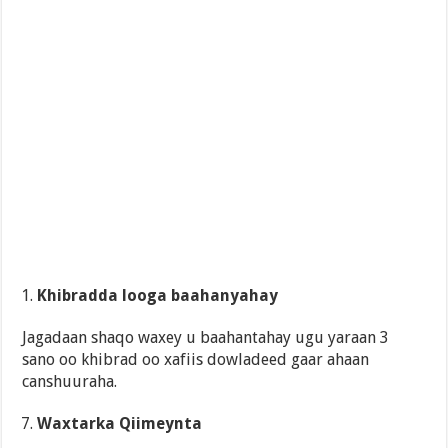
Khibradda looga baahanyahay
Jagadaan shaqo waxey u baahantahay ugu yaraan 3
sano oo khibrad oo xafiis dowladeed gaar ahaan
canshuuraha.
Waxtarka Qiimeynta