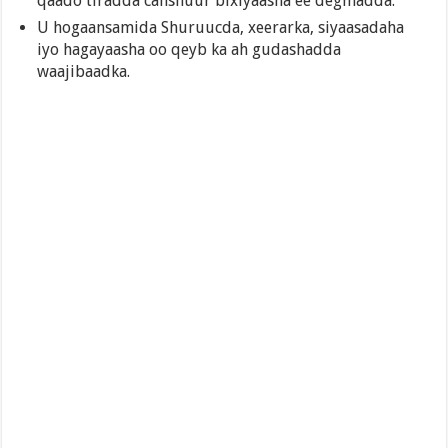
qaado tiradda canshuur bixiyaasha ee degmadda.
U hogaansamida Shuruucda, xeerarka, siyaasadaha
iyo hagayaasha oo qeyb ka ah gudashadda
waajibaadka.