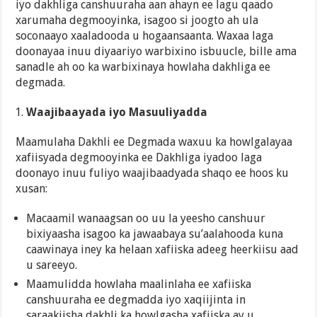
iyo dakhliga canshuuraha aan ahayn ee lagu qaado
xarumaha degmooyinka, isagoo si joogto ah ula
soconaayo xaaladooda u hogaansaanta. Waxaa laga
doonayaa inuu diyaariyo warbixino isbuucle, bille ama
sanadle ah oo ka warbixinaya howlaha dakhliga ee
degmada.
Waajibaayada iyo Masuuliyadda
Maamulaha Dakhli ee Degmada waxuu ka howlgalayaa
xafiisyada degmooyinka ee Dakhliga iyadoo laga
doonayo inuu fuliyo waajibaadyada shaqo ee hoos ku
xusan:
Macaamil wanaagsan oo uu la yeesho canshuur
bixiyaasha isagoo ka jawaabaya su’aalahooda kuna
caawinaya iney ka helaan xafiiska adeeg heerkiisu aad
u sareeyo.
Maamulidda howlaha maalinlaha ee xafiiska
canshuuraha ee degmadda iyo xaqiijinta in
saraakiisha dakhli ka howlgasha xafiiska ay u