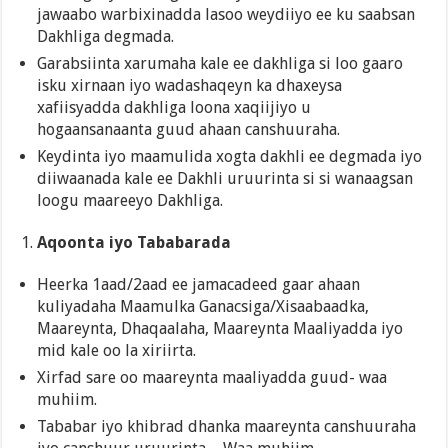
jawaabo warbixinadda lasoo weydiiyo ee ku saabsan
Dakhliga degmada.
Garabsiinta xarumaha kale ee dakhliga si loo gaaro
isku xirnaan iyo wadashaqeyn ka dhaxeysa
xafiisyadda dakhliga loona xaqiijiyo u
hogaansanaanta guud ahaan canshuuraha.
Keydinta iyo maamulida xogta dakhli ee degmada iyo
diiwaanada kale ee Dakhli uruurinta si si wanaagsan
loogu maareeyo Dakhliga.
Aqoonta iyo Tababarada
Heerka 1aad/2aad ee jamacadeed gaar ahaan
kuliyadaha Maamulka Ganacsiga/Xisaabaadka,
Maareynta, Dhaqaalaha, Maareynta Maaliyadda iyo
mid kale oo la xiriirta.
Xirfad sare oo maareynta maaliyadda guud- waa
muhiim.
Tababar iyo khibrad dhanka maareynta canshuuraha