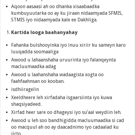
Aqoon aasaasi ah oo dhanka xisaabaadka
kumbuyuutarka oo ay ku jiraan nidaamyada SFMIS,
STMIS iyo nidaamyada kale ee Dakhliga.
Kartida looga baahanyahay
Fahanka bulshooyinka iyo inuu xiriir ku sameyn karo
luuqadda soomaaliga
Awood u lahaanshaha uruurinta iyo falanqeynta
macluumaadka adag
Awood u laahanshaha wadaagista xogta oo
faahfaahnsan oo kooban.
isdhiiragelin
Xeeldheere leh xirfadaha isgaarsiinta iyo kuwa
shaqsiyadeed.
Xirfad heer sare oo dhageysi iyo su’aal weydiin leh.
Awood u leh soo bandhigidda macluumaadka si cad
oo macquul ah oo ay daacadnimo iyo cadaalad ku
jirto.