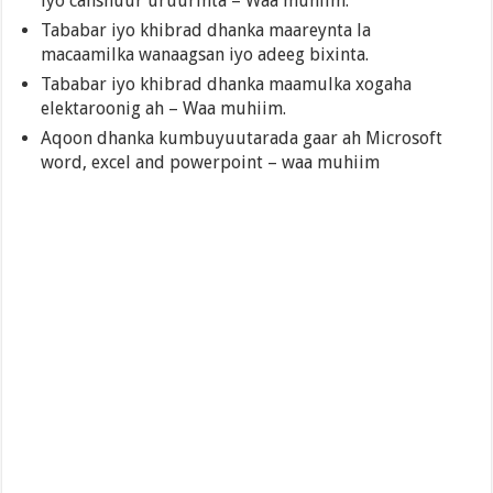
iyo canshuur uruurinta – Waa muhiim.
Tababar iyo khibrad dhanka maareynta la
macaamilka wanaagsan iyo adeeg bixinta.
Tababar iyo khibrad dhanka maamulka xogaha
elektaroonig ah – Waa muhiim.
Aqoon dhanka kumbuyuutarada gaar ah Microsoft
word, excel and powerpoint – waa muhiim