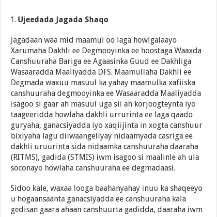
Ujeedada Jagada Shaqo
Jagadaan waa mid maamul oo laga howlgalaayo
Xarumaha Dakhli ee Degmooyinka ee hoostaga Waaxda
Canshuuraha Bariga ee Agaasinka Guud ee Dakhliga
Wasaaradda Maaliyadda DFS. Maamullaha Dakhli ee
Degmada waxuu masuul ka yahay maamulka xafiiska
canshuuraha degmooyinka ee Wasaaradda Maaliyadda
isagoo si gaar ah masuul uga sii ah korjoogteynta iyo
taageeridda howlaha dakhli urrurinta ee laga qaado
guryaha, ganacsiyadda iyo xaqiijinta in xogta canshuur
bixiyaha lagu diiwaangeliyay nidaamyada casriga ee
dakhli uruurinta sida nidaamka canshuuraha daaraha
(RITMS), gadida (STMIS) iwm isagoo si maalinle ah ula
soconayo howlaha canshuuraha ee degmadaasi.
Sidoo kale, waxaa looga baahanyahay inuu ka shaqeeyo
u hogaansaanta ganacsiyadda ee canshuuraha kala
gedisan gaara ahaan canshuurta gadidda, daaraha iwm