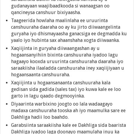
gudanayaan waajibaadkooda si wanaagsan oo
qancineysa canshuur bixiyaasha.
Taageerida howlaha maalinlaha ee uruurinta
canshuuraha daaraha oo ay ku jirto diiwaangelinta
guryaha iyo dhismayaasha ganacsiga ee degmadda ku
yaalo iyo hubinta sax ahaanshaha xogta diiwaanka.
Xaqiijinta in guryaha diiwaangashan ay u
hogaansanyihiin bixinta canshuuraha iyadoo lagu
hagaayo kooxda uruurinta canshuuraha daaraha iyo
saraakiisha ilaaladda canshuuraha iney xaqiijiyaan u
hogaansaanta canshuuraha.
Xaqiijinta u hogaansanaanta canshuuraha kala
gedisan sida gadida (sales tax) iyo kuwa kale ee loo
garto in lagu qaado degmooyinka.
Diyaarinta warbixino joogto oo lala wadaagayo
madaxa canshuuraha tooska ah iyo maamulka sare ee
Dakhliga hadii loo baahdo.
Garabsiinta saraakiisha kale ee Dakhliga sida baarista
Dakhliga iyadoo laga doonayo maamulaha inuu ka