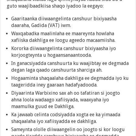
guto waajibaadkiisa shaqo iyadoo la eegayo:
Gaaritaanka diiwaangelinta canshuur bixiyaasha
daaraha, Gadida (VAT) iwm.
Waxqabadka maalinlaha ee maareynta howlaha
xafiiska dakhliga ee loogu ageedo macaamiisha.
Kororka diiwaangelinta canshuur bixiyaasha iyo
korjoogteynta u hogaansanaantooda.
In ganacsiyadda canshuurta ku waajibtay ee degmada
degan laga qaado canshuurta sharciga ah.
Hogaaminta shaqaalaha dakhliga ee degmadda iyo ku
taageridda iney gaaraan hadafyadooda.
Diyaarinta Warbixino sax ah oo tafatiran si joogto
ahna loola wadaago xafiisyada, waaxyaha iyo
maamulka guud ee Dakhliga.
Ka jawaab celinta codsiyadda xogta ee ka yimaada
shaqaalaha iyo xafiisyadda ee dakhliga.
Sameynta ololle diiwaangelin oo joogto si kor loogu