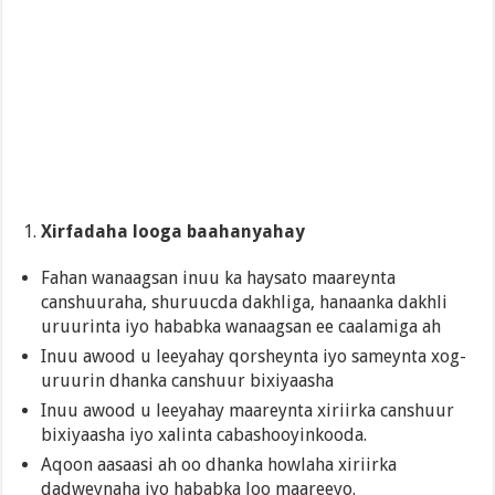
Xirfadaha looga baahanyahay
Fahan wanaagsan inuu ka haysato maareynta
canshuuraha, shuruucda dakhliga, hanaanka dakhli
uruurinta iyo hababka wanaagsan ee caalamiga ah
Inuu awood u leeyahay qorsheynta iyo sameynta xog-
uruurin dhanka canshuur bixiyaasha
Inuu awood u leeyahay maareynta xiriirka canshuur
bixiyaasha iyo xalinta cabashooyinkooda.
Aqoon aasaasi ah oo dhanka howlaha xiriirka
dadweynaha iyo hababka loo maareeyo.