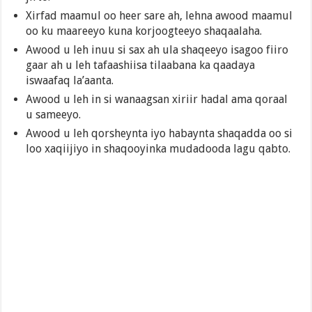
Xirfad maamul oo heer sare ah, lehna awood maamul
oo ku maareeyo kuna korjoogteeyo shaqaalaha.
Awood u leh inuu si sax ah ula shaqeeyo isagoo fiiro
gaar ah u leh tafaashiisa tilaabana ka qaadaya
iswaafaq la’aanta.
Awood u leh in si wanaagsan xiriir hadal ama qoraal
u sameeyo.
Awood u leh qorsheynta iyo habaynta shaqadda oo si
loo xaqiijiyo in shaqooyinka mudadooda lagu qabto.