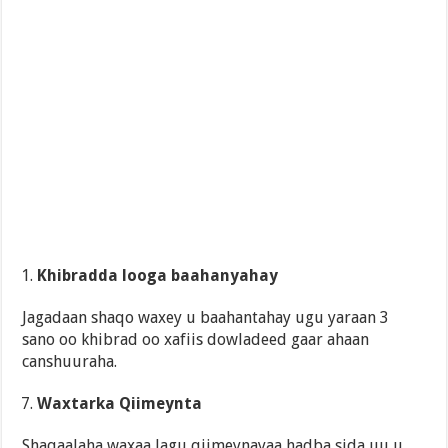
Khibradda looga baahanyahay
Jagadaan shaqo waxey u baahantahay ugu yaraan 3
sano oo khibrad oo xafiis dowladeed gaar ahaan
canshuuraha.
Waxtarka Qiimeynta
Shaqaalaha waxaa lagu qiimeynayaa hadba sida uu u