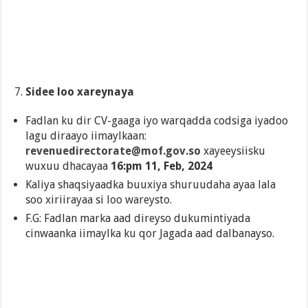
Sidee loo xareynaya
Fadlan ku dir CV-gaaga iyo warqadda codsiga iyadoo
lagu diraayo iimaylkaan:
revenuedirectorate@mof.gov.so
xayeeysiisku
wuxuu dhacayaa
16:pm 11, Feb, 2024
Kaliya shaqsiyaadka buuxiya shuruudaha ayaa lala
soo xiriirayaa si loo wareysto.
F.G: Fadlan marka aad direyso dukumintiyada
cinwaanka iimaylka ku qor Jagada aad dalbanayso.
…………………………………………………………………