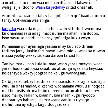
aan adiga kuu qabo waa mid aan dhamaad lahayn oo
weligiis jiri doono.
Waan ku jeclahay
si xad dhaaf ah.
Aduunka waxaad ku tahay hal qof, laakin qof baad aduun u
tahay. Qofkaasna waa aniga.
Jaceylku
waa sida dagaal ku bilaawdo si fudud, wuxuuna
ku dhamaadaa si adag, macquulna ma ahan in la iloobo.
Isoo xasuuso haddii aan ahay qof adiga kugu weyn.
Kumanaan qof ayaa laga yaabaa in ay kuu soo diraan
fariimo jaceyl laakin fariinteydu waa mid kuwaas ka duwan,
maxaa yeelay waxay sidataa dareen farxad leh.
Tan iyo markii aan kula kulmay, waan yara ilmeeyaa, waan
yara dhoola cadeeyaa sababtoo ah adiga ayaan ku heystaa,
nolosheyda waxay joogtaa halka ugu wanaagsan.
Qalbigaa ku tebay haddii aanan saacado ku aragna waqtigu
wuu ila dheeraadaa, dikaanka wadnahana wuxuu ii noqdaa
mid boobsiis ah, ma hubo dareen nuucan ah inuu horey
iisoo maray, laakin waxaan hubaa inaan kugu riyoodo
dharaar iyo habeen, islamarkaana aan kuu riyaaqo
indhuhuna ay adigu kugu doogsadaan.