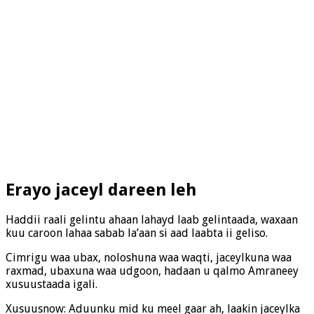
Erayo jaceyl dareen leh
Haddii raali gelintu ahaan lahayd laab gelintaada, waxaan
kuu caroon lahaa sabab la’aan si aad laabta ii geliso.
Cimrigu waa ubax, noloshuna waa waqti, jaceylkuna waa
raxmad, ubaxuna waa udgoon, hadaan u qalmo Amraneey
xusuustaada igali.
Xusuusnow: Aduunku mid ku meel gaar ah, laakin jaceylka