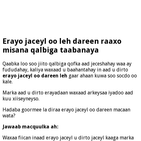
Erayo jaceyl oo leh dareen raaxo
misana qalbiga taabanaya
Qaabka loo soo jiito qalbiga qofka aad jeceshahay waa ay
fududahay, kaliya waxaad u baahantahay in aad u dirto
erayo jaceyl oo dareen leh
gaar ahaan kuwa soo socdo oo
kale.
Marka aad u dirto erayadaan waxaad arkeysaa iyadoo aad
kuu xiiseyneyso.
Hadaba goormee la diraa erayo jaceyl oo dareen macaan
wata?
Jawaab macquulka ah:
Waxaa fiican inaad erayo jaceyl u dirto jaceyl kaaga marka