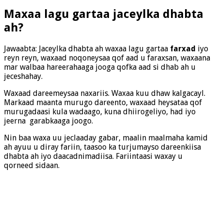
Maxaa lagu gartaa jaceylka dhabta
ah?
Jawaabta: Jaceylka dhabta ah waxaa lagu gartaa
farxad
iyo
reyn reyn, waxaad noqoneysaa qof aad u faraxsan, waxaana
mar walbaa hareerahaaga jooga qofka aad si dhab ah u
jeceshahay.
Waxaad dareemeysaa naxariis. Waxaa kuu dhaw kalgacayl.
Markaad maanta murugo dareento, waxaad heysataa qof
murugadaasi kula wadaago, kuna dhiirogeliyo, had iyo
jeerna garabkaaga joogo.
Nin baa waxa uu jeclaaday gabar, maalin maalmaha kamid
ah ayuu u diray fariin, taasoo ka turjumayso dareenkiisa
dhabta ah iyo daacadnimadiisa. Fariintaasi waxay u
qorneed sidaan.