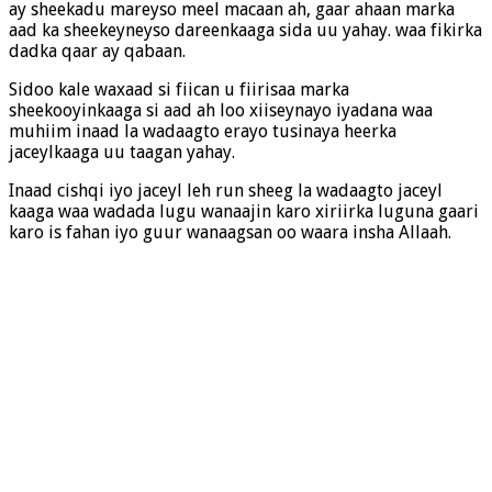
ay sheekadu mareyso meel macaan ah, gaar ahaan marka
aad ka sheekeyneyso dareenkaaga sida uu yahay. waa fikirka
dadka qaar ay qabaan.
Sidoo kale waxaad si fiican u fiirisaa marka
sheekooyinkaaga si aad ah loo xiiseynayo iyadana waa
muhiim inaad la wadaagto erayo tusinaya heerka
jaceylkaaga uu taagan yahay.
Inaad cishqi iyo jaceyl leh run sheeg la wadaagto jaceyl
kaaga waa wadada lugu wanaajin karo xiriirka luguna gaari
karo is fahan iyo guur wanaagsan oo waara insha Allaah.