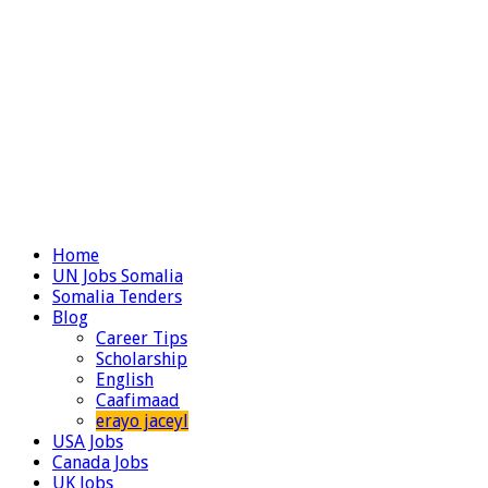
Home
UN Jobs Somalia
Somalia Tenders
Blog
Career Tips
Scholarship
English
Caafimaad
erayo jaceyl
USA Jobs
Canada Jobs
UK Jobs