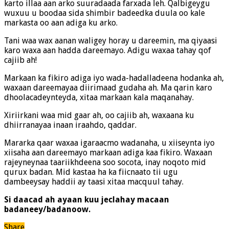
karto illaa aan arko suuradaada farxada leh. Qalbigeygu
wuxuu u boodaa sida shimbir badeedka duula oo kale
markasta oo aan adiga ku arko.
Tani waa wax aanan waligey horay u dareemin, ma qiyaasi
karo waxa aan hadda dareemayo. Adigu waxaa tahay qof
cajiib ah!
Markaan ka fikiro adiga iyo wada-hadalladeena hodanka ah,
waxaan dareemayaa diirimaad gudaha ah. Ma qarin karo
dhoolacadeynteyda, xitaa markaan kala maqanahay.
Xiriirkani waa mid gaar ah, oo cajiib ah, waxaana ku
dhiirranayaa inaan iraahdo, qaddar.
Mararka qaar waxaa igaraacmo wadanaha, u xiiseynta iyo
xiisaha aan dareemayo markaan adiga kaa fikiro. Waxaan
rajeyneynaa taariikhdeena soo socota, inay noqoto mid
qurux badan. Mid kastaa ha ka fiicnaato tii ugu
dambeeysay haddii ay taasi xitaa macquul tahay.
Si daacad ah ayaan kuu jeclahay macaan
badaneey/badanoow.
Share